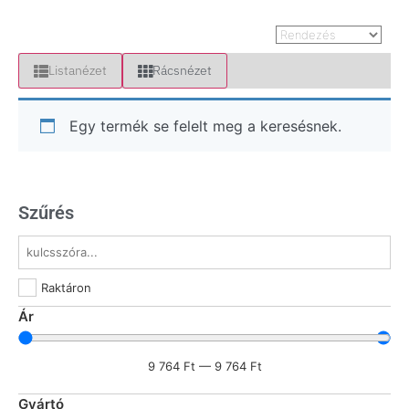
Listanézet
Rácsnézet
Egy termék se felelt meg a keresésnek.
Szűrés
Raktáron
Ár
9 764
Ft
—
9 764
Ft
Gyártó