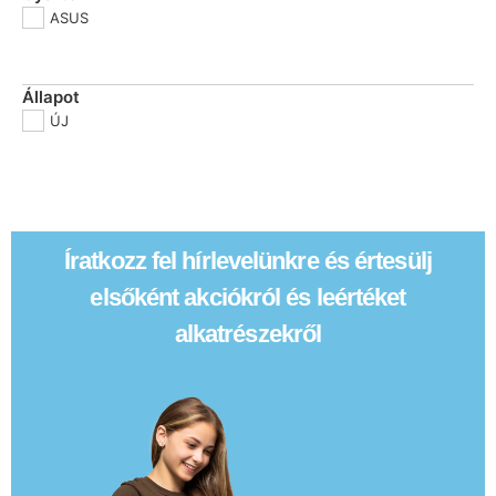
ASUS
Állapot
ÚJ
Íratkozz fel hírlevelünkre és értesülj
elsőként akciókról és leértéket
alkatrészekről