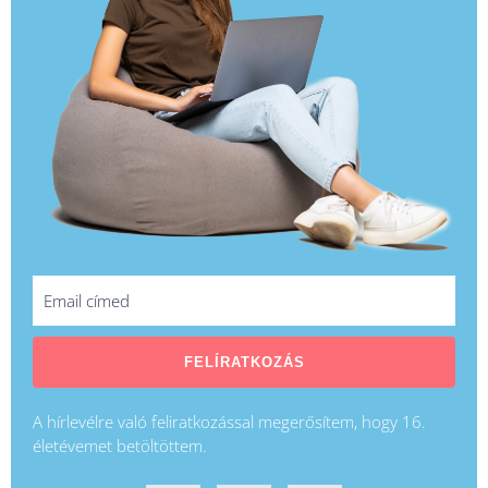
FELÍRATKOZÁS
A hírlevélre való feliratkozással megerősítem, hogy 16.
életévemet betöltöttem.