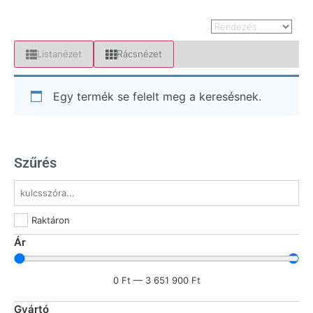
Listanézet
Rácsnézet
Egy termék se felelt meg a keresésnek.
Szűrés
Raktáron
Ár
0
Ft
—
3 651 900
Ft
Gyártó