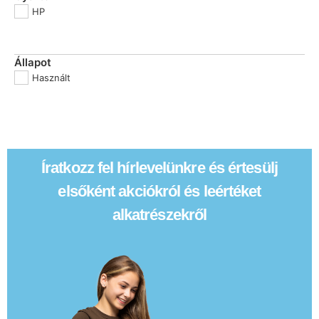
HP
Állapot
Használt
Íratkozz fel hírlevelünkre és értesülj
elsőként akciókról és leértéket
alkatrészekről