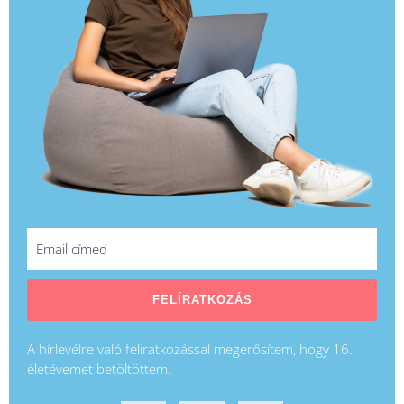
FELÍRATKOZÁS
A hírlevélre való feliratkozással megerősítem, hogy 16.
életévemet betöltöttem.