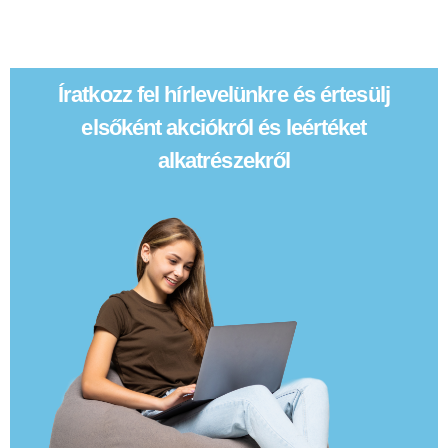
Íratkozz fel hírlevelünkre és értesülj
elsőként akciókról és leértéket
alkatrészekről