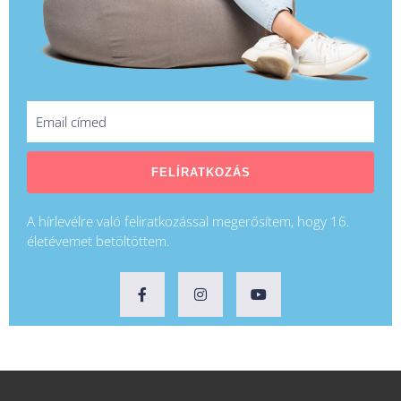
FELÍRATKOZÁS
A hírlevélre való feliratkozással megerősítem, hogy 16.
életévemet betöltöttem.