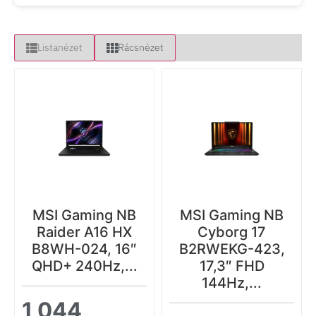
Listanézet
Rácsnézet
MSI Gaming NB
MSI Gaming NB
Raider A16 HX
Cyborg 17
B8WH-024, 16″
B2RWEKG-423,
QHD+ 240Hz,...
17,3″ FHD
144Hz,...
1 044