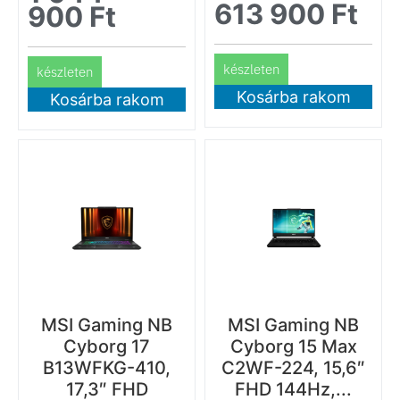
613 900
Ft
900
Ft
készleten
készleten
Kosárba rakom
Kosárba rakom
MSI Gaming NB
MSI Gaming NB
Cyborg 17
Cyborg 15 Max
B13WFKG-410,
C2WF-224, 15,6″
17,3″ FHD
FHD 144Hz,...