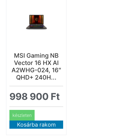
MSI Gaming NB
Vector 16 HX AI
A2WHG-024, 16″
QHD+ 240H...
998 900
Ft
készleten
Kosárba rakom