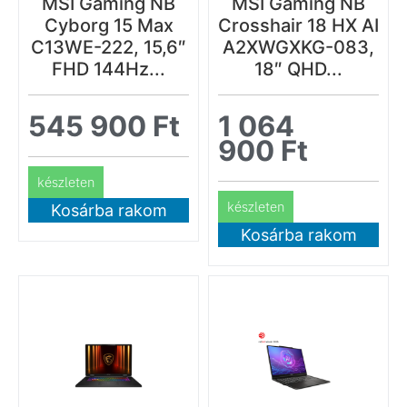
MSI Gaming NB
MSI Gaming NB
Cyborg 15 Max
Crosshair 18 HX AI
C13WE-222, 15,6″
A2XWGXKG-083,
FHD 144Hz...
18″ QHD...
545 900
Ft
1 064
900
Ft
készleten
készleten
Kosárba rakom
Kosárba rakom