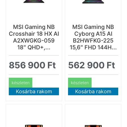
MSI Gaming NB
MSI Gaming NB
Crosshair 18 HX AI
Cyborg A15 AI
A2XWGKG-059
B2HWFKG-225
18″ QHD+,...
15,6″ FHD 144H...
856 900
Ft
562 900
Ft
készleten
készleten
Kosárba rakom
Kosárba rakom