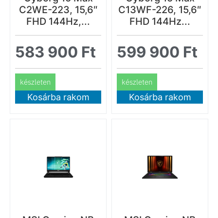
C2WE-223, 15,6″
C13WF-226, 15,6″
FHD 144Hz,...
FHD 144Hz...
583 900
Ft
599 900
Ft
készleten
készleten
Kosárba rakom
Kosárba rakom