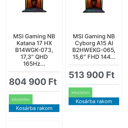
MSI Gaming NB
MSI Gaming NB
Katana 17 HX
Cyborg A15 AI
B14WGK-073,
B2HWEKG-065,
17,3″ QHD
15,6″ FHD 144...
165Hz...
513 900
Ft
804 900
Ft
készleten
készleten
Kosárba rakom
Kosárba rakom