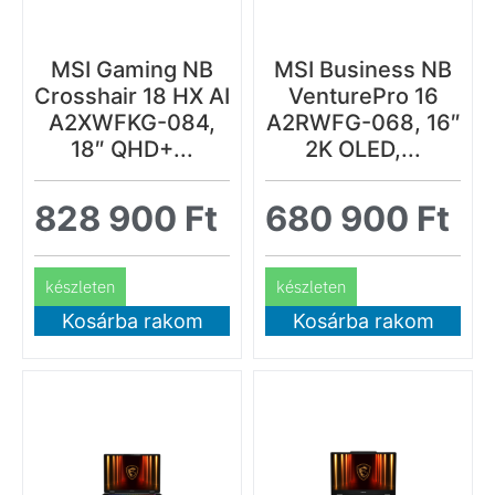
MSI Gaming NB
MSI Business NB
Crosshair 18 HX AI
VenturePro 16
A2XWFKG-084,
A2RWFG-068, 16″
18″ QHD+...
2K OLED,...
828 900
Ft
680 900
Ft
készleten
készleten
Kosárba rakom
Kosárba rakom