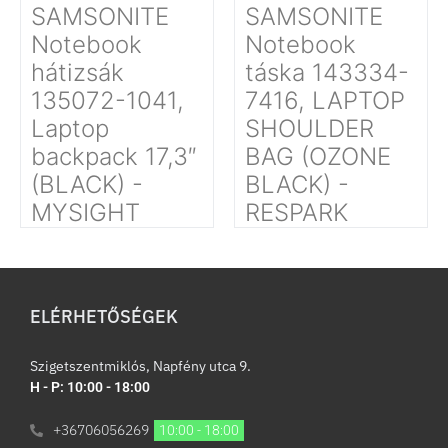
SAMSONITE
SAMSONITE
Notebook
Notebook
hátizsák
táska 143334-
135072-1041,
7416, LAPTOP
Laptop
SHOULDER
backpack 17,3″
BAG (OZONE
(BLACK) -
BLACK) -
MYSIGHT
RESPARK
ELÉRHETŐSÉGEK
Szigetszentmiklós, Napfény utca 9.
H - P: 10:00 - 18:00
+36706056269
10:00 - 18:00