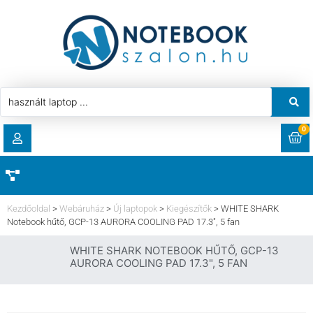
0
RENDELÉSEK
AKCIÓ
HASZNÁLT LAPTOP
Kezdőoldal
>
Webáruház
>
Új laptopok
>
Kiegészítők
>
WHITE SHARK
LETÖLTÉSEK
Notebook hűtő, GCP-13 AURORA COOLING PAD 17.3″, 5 fan
LAPTOP ALKATRÉSZ
WHITE SHARK NOTEBOOK HŰTŐ, GCP-13
CÍMEK
AURORA COOLING PAD 17.3", 5 FAN
KOMPONENS
FIÓKADATOK