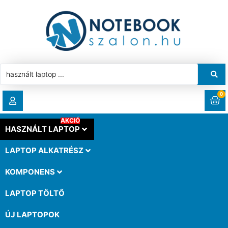
0
AKCIÓ
RENDELÉSEK
HASZNÁLT LAPTOP
LAPTOP ALKATRÉSZ
LETÖLTÉSEK
KOMPONENS
CÍMEK
LAPTOP TÖLTŐ
ÚJ LAPTOPOK
FIÓKADATOK