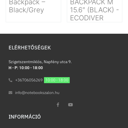
Backpack –
BACKPACK M
Black/Grey
15.6″ (BLACK) -
ECODIVER
ELÉRHETŐSÉGEK
Szigetszentmiklós, Napfény utca 9.
H - P: 10:00 - 18:00
+36706056269
10:00 - 18:00
info@notebookszalon.hu
INFORMÁCIÓ​