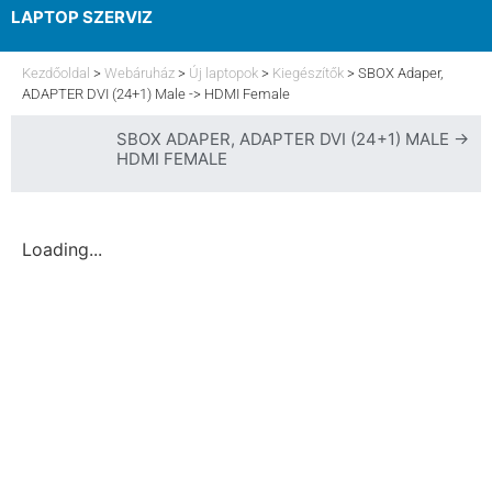
LAPTOP SZERVIZ
ELFELEJTETT JELSZÓ
Kezdőoldal
>
Webáruház
>
Új laptopok
>
Kiegészítők
>
SBOX Adaper,
ADAPTER DVI (24+1) Male -> HDMI Female
SBOX ADAPER, ADAPTER DVI (24+1) MALE ->
HDMI FEMALE
Loading...