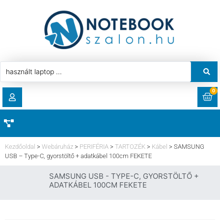
0
RENDELÉSEK
AKCIÓ
HASZNÁLT LAPTOP
Kezdőoldal
>
Webáruház
>
PERIFÉRIA
>
TARTOZÉK
>
Kábel
>
SAMSUNG
LETÖLTÉSEK
USB – Type-C, gyorstöltő + adatkábel 100cm FEKETE
LAPTOP ALKATRÉSZ
SAMSUNG USB - TYPE-C, GYORSTÖLTŐ +
CÍMEK
ADATKÁBEL 100CM FEKETE
KOMPONENS
FIÓKADATOK