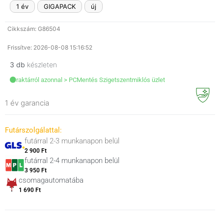
1 év
GIGAPACK
új
Cikkszám: G86504
Frissítve: 2026-08-08 15:16:52
3 db
készleten
raktárról azonnal > PCMentés Szigetszentmiklós üzlet
1 év garancia
Futárszolgálattal:
futárral 2-3 munkanapon belül
2 900 Ft
futárral 2-4 munkanapon belül
3 950 Ft
csomagautomatába
1 690 Ft