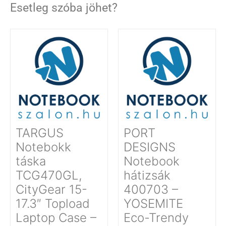
Esetleg szóba jöhet?
TARGUS
PORT
Notebokk
DESIGNS
táska
Notebook
TCG470GL,
hátizsák
CityGear 15-
400703 –
17.3″ Topload
YOSEMITE
Laptop Case –
Eco-Trendy