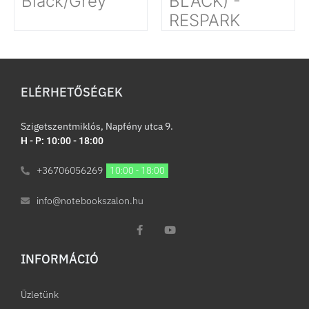
Black/Grey
BLACK) -
RESPARK
ELÉRHETŐSÉGEK
Szigetszentmiklós, Napfény utca 9.
H - P: 10:00 - 18:00
+36706056269
10:00 - 18:00
info@notebookszalon.hu
INFORMÁCIÓ​
Üzletünk