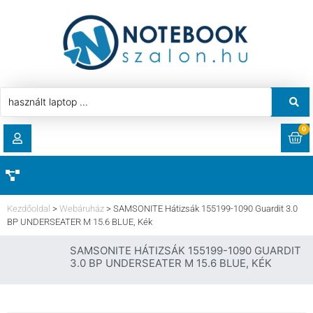
0
RENDELÉSEK
AKCIÓ
HASZNÁLT LAPTOP
Kezdőoldal
>
Webáruház
>
SAMSONITE Hátizsák 155199-1090 Guardit 3.0
LETÖLTÉSEK
BP UNDERSEATER M 15.6 BLUE, Kék
LAPTOP ALKATRÉSZ
SAMSONITE HÁTIZSÁK 155199-1090 GUARDIT
CÍMEK
3.0 BP UNDERSEATER M 15.6 BLUE, KÉK
KOMPONENS
FIÓKADATOK