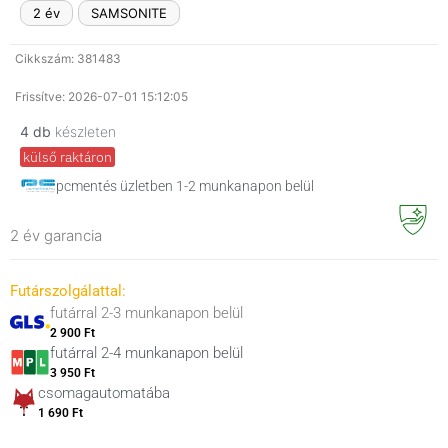
2 év
SAMSONITE
Cikkszám: 381483
Frissítve: 2026-07-01 15:12:05
4 db
készleten
külső raktáron
pcmentés üzletben 1-2 munkanapon belül
2 év garancia
Futárszolgálattal:
futárral 2-3 munkanapon belül
2 900 Ft
futárral 2-4 munkanapon belül
3 950 Ft
csomagautomatába
1 690 Ft