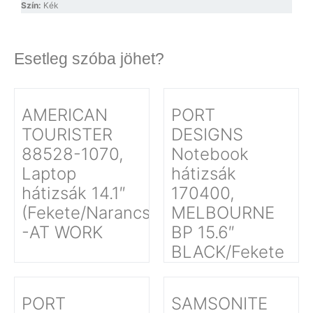
Szín:
Kék
Esetleg szóba jöhet?
AMERICAN
PORT
TOURISTER
DESIGNS
88528-1070,
Notebook
Laptop
hátizsák
hátizsák 14.1″
170400,
(Fekete/Narancssárga)
MELBOURNE
-AT WORK
BP 15.6″
BLACK/Fekete
PORT
SAMSONITE