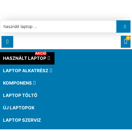
0
AKCIÓ
RENDELÉSEK
HASZNÁLT LAPTOP
LAPTOP ALKATRÉSZ
LETÖLTÉSEK
KOMPONENS
CÍMEK
LAPTOP TÖLTŐ
ÚJ LAPTOPOK
FIÓKADATOK
LAPTOP SZERVIZ
ELFELEJTETT JELSZÓ