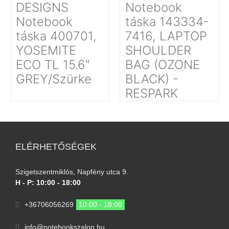
DESIGNS
Notebook
Notebook
táska 143334-
táska 400701,
7416, LAPTOP
YOSEMITE
SHOULDER
ECO TL 15.6″
BAG (OZONE
GREY/Szürke
BLACK) -
RESPARK
ELÉRHETŐSÉGEK
Szigetszentmiklós, Napfény utca 9.
H - P: 10:00 - 18:00
+36706056269
10:00 - 18:00
info@notebookszalon.hu