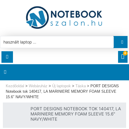
0
RENDELÉSEK
AKCIÓ
HASZNÁLT LAPTOP
Kezdőoldal
>
Webáruház
>
Új laptopok
>
Táska
>
PORT DESIGNS
LETÖLTÉSEK
Notebook tok 140417, LA MARINIERE MEMORY FOAM SLEEVE
15.6″ NAVY/WHITE
LAPTOP ALKATRÉSZ
CÍMEK
PORT DESIGNS NOTEBOOK TOK 140417, LA
MARINIERE MEMORY FOAM SLEEVE 15.6"
KOMPONENS
NAVY/WHITE
FIÓKADATOK