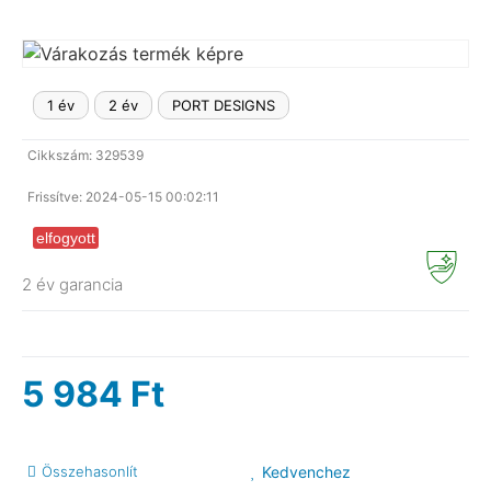
LAPTOP TÖLTŐ
ELFELEJTETT JELSZÓ
ÚJ LAPTOPOK
1 év
2 év
PORT DESIGNS
LAPTOP SZERVIZ
Cikkszám: 329539
Frissítve: 2024-05-15 00:02:11
elfogyott
2 év garancia
5 984
Ft
Összehasonlít
Kedvenchez