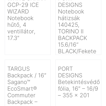
GCP-29 ICE
DESIGNS
WIZARD
Notebook
Notebook
hátizsák
hűtő, 4
140425,
ventillátor,
TORINO II
17.3″
BACKPACK
15.6/16’’
BLACK/Fekete
TARGUS
PORT
Backpack / 16″
DESIGNS
Sagano™
Betekintésvédő
EcoSmart®
fólia, 16″ – 16/9
Commuter
– 355 x 201
Backpack –