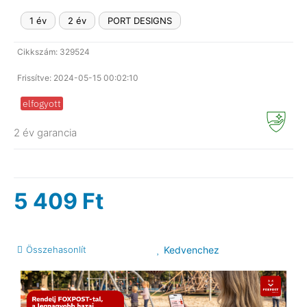
1 év
2 év
PORT DESIGNS
Cikkszám: 329524
Frissítve: 2024-05-15 00:02:10
elfogyott
2 év garancia
5 409
Ft
Összehasonlít
Kedvenchez