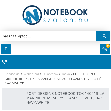
0
RENDELÉSEK
AKCIÓ
HASZNÁLT LAPTOP
Kezdőoldal
>
Webáruház
>
Új laptopok
>
Táska
>
PORT DESIGNS
LETÖLTÉSEK
Notebook tok 140416, LA MARINIERE MEMORY FOAM SLEEVE 13-14″
NAVY/WHITE
LAPTOP ALKATRÉSZ
CÍMEK
PORT DESIGNS NOTEBOOK TOK 140416, LA
MARINIERE MEMORY FOAM SLEEVE 13-14"
KOMPONENS
NAVY/WHITE
FIÓKADATOK