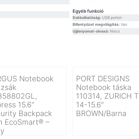
Egyéb funkció
Dokkolhatóság:
USB porton
Billentyűzet megvilágítás:
Van
Ujjlenyomat-olvasó:
Nincs
RGUS Notebook
PORT DESIGNS
izsák
Notebook táska
B58802GL,
110314, ZURICH 
ress 15.6”
14-15.6″
urity Backpack
BROWN/Barna
h EcoSmart® –
ey