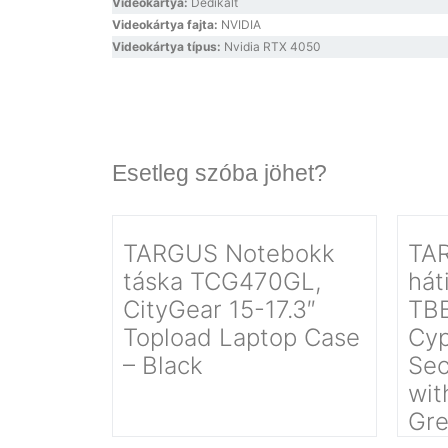
Videokártya:
Dedikált
Videokártya fajta:
NVIDIA
Videokártya típus:
Nvidia RTX 4050
Esetleg szóba jöhet?
TARGUS Notebokk
TA
táska TCG470GL,
hát
CityGear 15-17.3″
TB
Topload Laptop Case
Cyp
– Black
Sec
wit
Gr