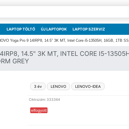
LAPTOP TÖLTŐ
ÚJ LAPTOPOK
LAPTOP SZERVIZ
OVO Yoga Pro 9 14IRP8, 14.5″ 3K MT, Intel Core i5-13505H, 16GB, 1TB 
IRP8, 14.5" 3K MT, INTEL CORE I5-13505H
ORM GREY
3 év
LENOVO
LENOVO-IDEA
Cikkszám: 333364
elfogyott