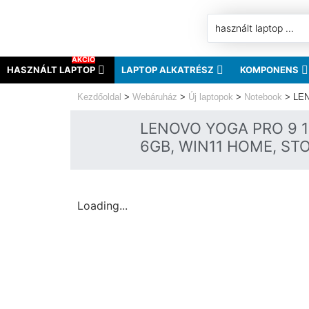
AKCIÓ
HASZNÁLT LAPTOP
LAPTOP ALKATRÉSZ
KOMPONENS
Kezdőoldal
>
Webáruház
>
Új laptopok
>
Notebook
>
LEN
LENOVO YOGA PRO 9 14
6GB, WIN11 HOME, ST
Loading...