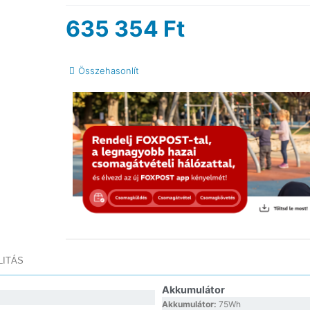
635 354
Ft
Összehasonlít
LITÁS
Akkumulátor
Akkumulátor:
75Wh