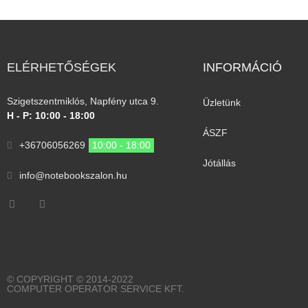
ELÉRHETŐSÉGEK
INFORMÁCIÓ​
Szigetszentmiklós, Napfény utca 9.
Üzletünk
H - P: 10:00 - 18:00
ÁSZF
+36706056269
10:00 - 18:00
Jótállás
info@notebookszalon.hu
© COPYRIGHT © 2014-2022
COMPUTER OPERATOR SERVICE KFT.