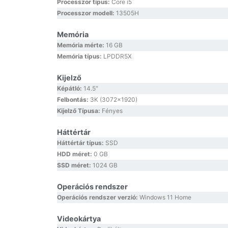
Processzor típus:
Core i5
Processzor modell:
13505H
Memória
Memória mérte:
16 GB
Memória típus:
LPDDR5X
Kijelző
Képátló:
14.5″
Felbontás:
3K (3072×1920)
Kijelző Típusa:
Fényes
Háttértár
Háttértár típus:
SSD
HDD méret:
0 GB
SSD méret:
1024 GB
Operációs rendszer
Operációs rendszer verzió:
Windows 11 Home
Videokártya