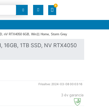
0
RENDELÉSEK
SSD, nV RTX4050 6GB, Win11 Home, Storm Grey
LETÖLTÉSEK
, 16GB, 1TB SSD, NV RTX4050
CÍMEK
FIÓKADATOK
ELFELEJTETT JELSZÓ
Frissítve: 2024-03-08 00:03:16
3 év garancia