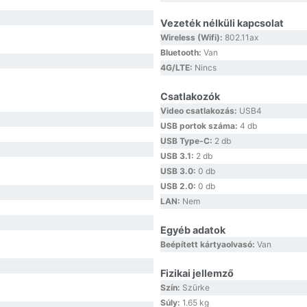
Vezeték nélküli kapcsolat
Wireless (Wifi):
802.11ax
Bluetooth:
Van
4G/LTE:
Nincs
Csatlakozók
Video csatlakozás:
USB4
USB portok száma:
4 db
USB Type-C:
2 db
USB 3.1:
2 db
USB 3.0:
0 db
USB 2.0:
0 db
LAN:
Nem
Egyéb adatok
Beépített kártyaolvasó:
Van
Fizikai jellemző
Szín:
Szürke
Súly:
1.65 kg