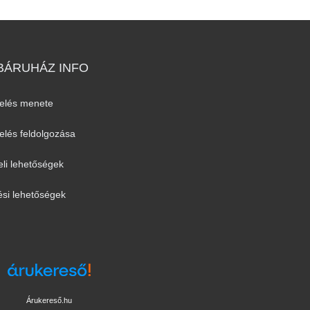
ÁRUHÁZ INFO
elés menete
lés feldolgozása
eli lehetőségek
ési lehetőségek
Árukereső.hu