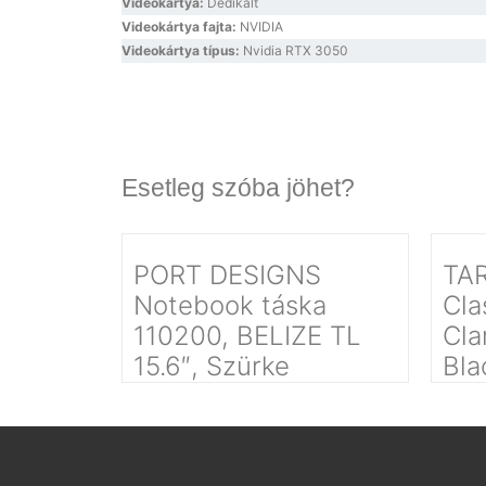
Videokártya:
Dedikált
Videokártya fajta:
NVIDIA
Videokártya típus:
Nvidia RTX 3050
Esetleg szóba jöhet?
PORT DESIGNS
TAR
Notebook táska
Cla
110200, BELIZE TL
Cla
15.6″, Szürke
Bla