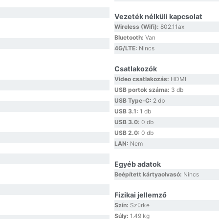
Vezeték nélküli kapcsolat
Wireless (Wifi):
802.11ax
Bluetooth:
Van
4G/LTE:
Nincs
Csatlakozók
Video csatlakozás:
HDMI
USB portok száma:
3 db
USB Type-C:
2 db
USB 3.1:
1 db
USB 3.0:
0 db
USB 2.0:
0 db
LAN:
Nem
Egyéb adatok
Beépített kártyaolvasó:
Nincs
Fizikai jellemző
Szín:
Szürke
Súly:
1.49 kg