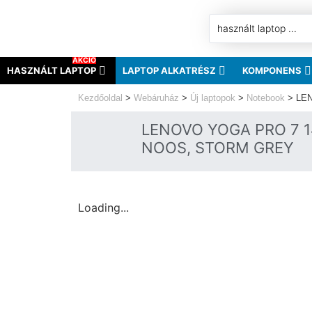
AKCIÓ
HASZNÁLT LAPTOP
LAPTOP ALKATRÉSZ
KOMPONENS
Kezdőoldal
>
Webáruház
>
Új laptopok
>
Notebook
>
LEN
LENOVO YOGA PRO 7 14
NOOS, STORM GREY
Loading...