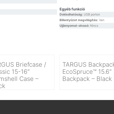
Egyéb funkció
Dokkolhatóság:
USB porton
Billentyűzet megvilágítás:
Van
Ujjlenyomat-olvasó:
Nincs
GUS Briefcase /
TARGUS Backpack
ssic 15-16″
EcoSpruce™ 15.6″
mshell Case –
Backpack – Black
ck