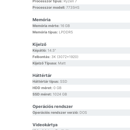
Processzor típus:
Ryzen 7
Processzor modell:
7735HS
Memória
Memória mérte:
16 GB
Memória típus:
LPDDR5
Kijelző
Képátló:
14.5″
Felbontás:
3K (3072×1920)
Kijelző Típusa:
Matt
Háttértár
Háttértár típus:
SSD
HDD méret:
0 GB
SSD méret:
1024 GB
Operációs rendszer
Operációs rendszer verzió:
DOS
Videokártya