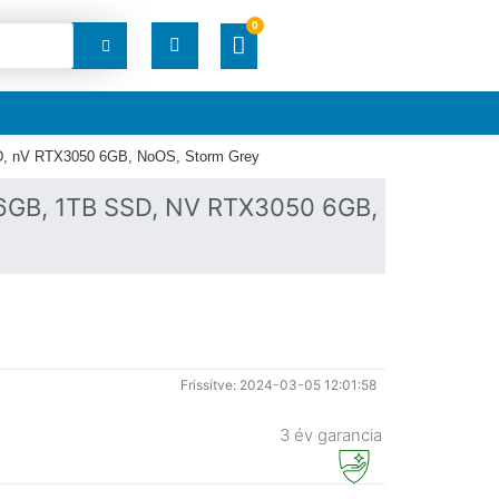
0
RENDELÉSEK
D, nV RTX3050 6GB, NoOS, Storm Grey
LETÖLTÉSEK
6GB, 1TB SSD, NV RTX3050 6GB,
CÍMEK
FIÓKADATOK
ELFELEJTETT JELSZÓ
Frissítve: 2024-03-05 12:01:58
3 év garancia