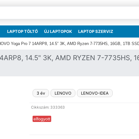
LAPTOP TÖLTŐ
ÚJ LAPTOPOK
LAPTOP SZERVIZ
OVO Yoga Pro 7 14ARP8, 14.5″ 3K, AMD Ryzen 7-7735HS, 16GB, 1TB SS
ARP8, 14.5" 3K, AMD RYZEN 7-7735HS, 1
3 év
LENOVO
LENOVO-IDEA
Cikkszám: 333363
elfogyott