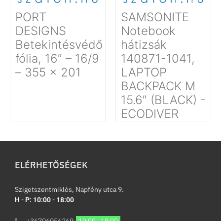
PORT
SAMSONITE
DESIGNS
Notebook
Betekintésvédő
hátizsák
fólia, 16″ – 16/9
140871-1041,
– 355 x 201
LAPTOP
BACKPACK M
15.6″ (BLACK) -
ECODIVER
ELÉRHETŐSÉGEK
Szigetszentmiklós, Napfény utca 9.
H - P: 10:00 - 18:00
+36706056269
10:00 - 18:00