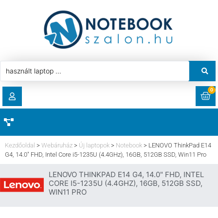
0
RENDELÉSEK
AKCIÓ
HASZNÁLT LAPTOP
Kezdőoldal
>
Webáruház
>
Új laptopok
>
Notebook
>
LENOVO ThinkPad E14
LETÖLTÉSEK
G4, 14.0″ FHD, Intel Core i5-1235U (4.4GHz), 16GB, 512GB SSD, Win11 Pro
LAPTOP ALKATRÉSZ
LENOVO THINKPAD E14 G4, 14.0" FHD, INTEL
CÍMEK
CORE I5-1235U (4.4GHZ), 16GB, 512GB SSD,
WIN11 PRO
KOMPONENS
FIÓKADATOK