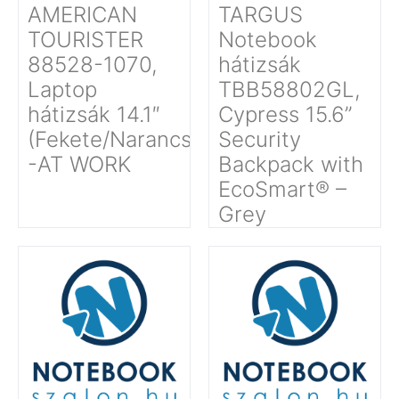
AMERICAN
TARGUS
TOURISTER
Notebook
88528-1070,
hátizsák
Laptop
TBB58802GL,
hátizsák 14.1″
Cypress 15.6”
(Fekete/Narancssárga)
Security
-AT WORK
Backpack with
EcoSmart® –
Grey