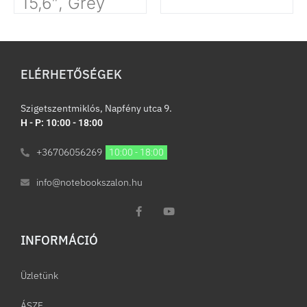
15,6″, Grey
ELÉRHETŐSÉGEK
Szigetszentmiklós, Napfény utca 9.
H - P: 10:00 - 18:00
+36706056269
10:00 - 18:00
info@notebookszalon.hu
INFORMÁCIÓ​
Üzletünk
ÁSZF