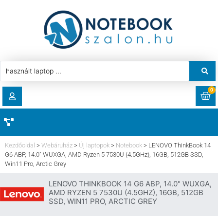
0
RENDELÉSEK
AKCIÓ
HASZNÁLT LAPTOP
Kezdőoldal
>
Webáruház
>
Új laptopok
>
Notebook
>
LENOVO ThinkBook 14
LETÖLTÉSEK
G6 ABP, 14.0″ WUXGA, AMD Ryzen 5 7530U (4.5GHz), 16GB, 512GB SSD,
Win11 Pro, Arctic Grey
LAPTOP ALKATRÉSZ
CÍMEK
LENOVO THINKBOOK 14 G6 ABP, 14.0" WUXGA,
AMD RYZEN 5 7530U (4.5GHZ), 16GB, 512GB
KOMPONENS
SSD, WIN11 PRO, ARCTIC GREY
FIÓKADATOK