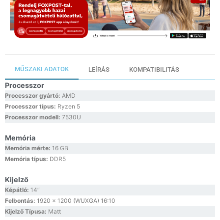
MŰSZAKI ADATOK
LEÍRÁS
KOMPATIBILITÁS
Processzor
Processzor gyártó:
AMD
Processzor típus:
Ryzen 5
Processzor modell:
7530U
Memória
Memória mérte:
16 GB
Memória típus:
DDR5
Kijelző
Képátló:
14″
Felbontás:
1920 x 1200 (WUXGA) 16:10
Kijelző Típusa:
Matt