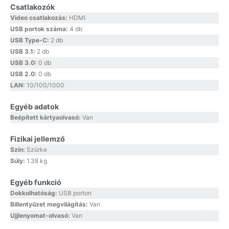
Csatlakozók
Video csatlakozás:
HDMI
USB portok száma:
4 db
USB Type-C:
2 db
USB 3.1:
2 db
USB 3.0:
0 db
USB 2.0:
0 db
LAN:
10/100/1000
Egyéb adatok
Beépített kártyaolvasó:
Van
Fizikai jellemző
Szín:
Szürke
Súly:
1.38 kg
Egyéb funkció
Dokkolhatóság:
USB porton
Billentyűzet megvilágítás:
Van
Ujjlenyomat-olvasó:
Van