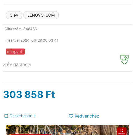
3 év
LENOVO-COM
Cikkszám: 348486
Frissítve: 2024-06-29 00:03:41
elfogyott
3 év garancia
303 858
Ft
Összehasonlít
Kedvenchez