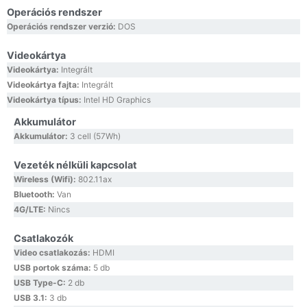
Operációs rendszer
Operációs rendszer verzió:
DOS
Videokártya
Videokártya:
Integrált
Videokártya fajta:
Integrált
Videokártya típus:
Intel HD Graphics
Akkumulátor
Akkumulátor:
3 cell (57Wh)
Vezeték nélküli kapcsolat
Wireless (Wifi):
802.11ax
Bluetooth:
Van
4G/LTE:
Nincs
Csatlakozók
Video csatlakozás:
HDMI
USB portok száma:
5 db
USB Type-C:
2 db
USB 3.1:
3 db