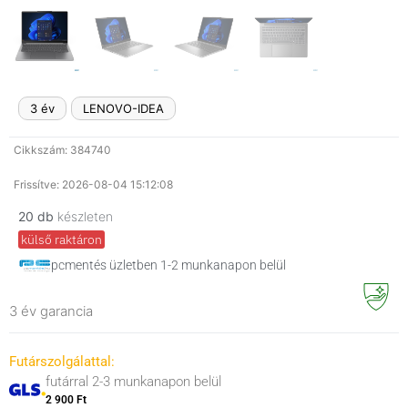
3 év
LENOVO-IDEA
Cikkszám: 384740
Frissítve: 2026-08-04 15:12:08
20 db
készleten
külső raktáron
pcmentés üzletben 1-2 munkanapon belül
3 év garancia
Futárszolgálattal:
futárral 2-3 munkanapon belül
2 900 Ft