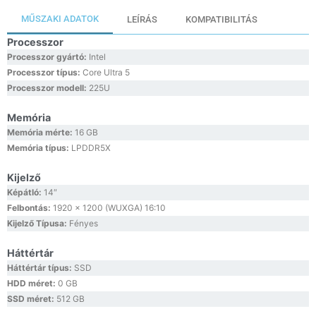
MŰSZAKI ADATOK
LEÍRÁS
KOMPATIBILITÁS
Processzor
Processzor gyártó:
Intel
Processzor típus:
Core Ultra 5
Processzor modell:
225U
Memória
Memória mérte:
16 GB
Memória típus:
LPDDR5X
Kijelző
Képátló:
14″
Felbontás:
1920 x 1200 (WUXGA) 16:10
Kijelző Típusa:
Fényes
Háttértár
Háttértár típus:
SSD
HDD méret:
0 GB
SSD méret:
512 GB