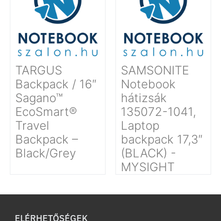
TARGUS
SAMSONITE
Backpack / 16″
Notebook
Sagano™
hátizsák
EcoSmart®
135072-1041,
Travel
Laptop
Backpack –
backpack 17,3″
Black/Grey
(BLACK) -
MYSIGHT
ELÉRHETŐSÉGEK