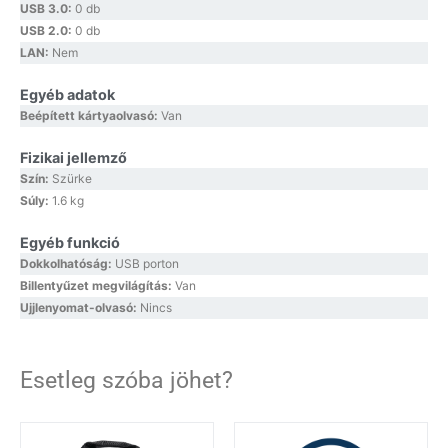
USB 3.0:
0 db
USB 2.0:
0 db
LAN:
Nem
Egyéb adatok
Beépített kártyaolvasó:
Van
Fizikai jellemző
Szín:
Szürke
Súly:
1.6 kg
Egyéb funkció
Dokkolhatóság:
USB porton
Billentyűzet megvilágítás:
Van
Ujjlenyomat-olvasó:
Nincs
Esetleg szóba jöhet?