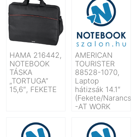
HAMA 216442,
AMERICAN
NOTEBOOK
TOURISTER
TÁSKA
88528-1070,
„TORTUGA”
Laptop
15,6″, FEKETE
hátizsák 14.1″
(Fekete/Narancss
-AT WORK