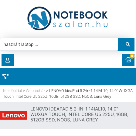
0
RENDELÉSEK
AKCIÓ
HASZNÁLT LAPTOP
Kezdőoldal
>
Webáruház
>
LENOVO IdeaPad 5 2-in-1 14IAL10, 14.0″ WUXGA
LETÖLTÉSEK
Touch, Intel Core U5 225U, 16GB, 512GB SSD, NoOS, Luna Grey
LAPTOP ALKATRÉSZ
LENOVO IDEAPAD 5 2-IN-1 14IAL10, 14.0"
CÍMEK
WUXGA TOUCH, INTEL CORE U5 225U, 16GB,
512GB SSD, NOOS, LUNA GREY
KOMPONENS
FIÓKADATOK