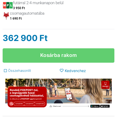
futárral 2-4 munkanapon belül
3 950 Ft
csomagautomatába
1 690 Ft
362 900
Ft
Kosárba rakom
Összehasonlít
Kedvenchez