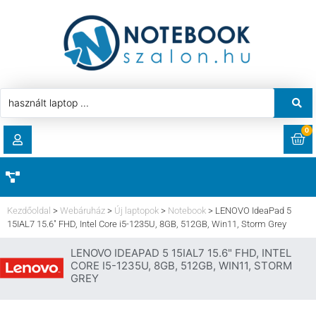
0
RENDELÉSEK
AKCIÓ
HASZNÁLT LAPTOP
Kezdőoldal
>
Webáruház
>
Új laptopok
>
Notebook
>
LENOVO IdeaPad 5
LETÖLTÉSEK
15IAL7 15.6″ FHD, Intel Core i5-1235U, 8GB, 512GB, Win11, Storm Grey
LAPTOP ALKATRÉSZ
LENOVO IDEAPAD 5 15IAL7 15.6" FHD, INTEL
CÍMEK
CORE I5-1235U, 8GB, 512GB, WIN11, STORM
GREY
KOMPONENS
FIÓKADATOK