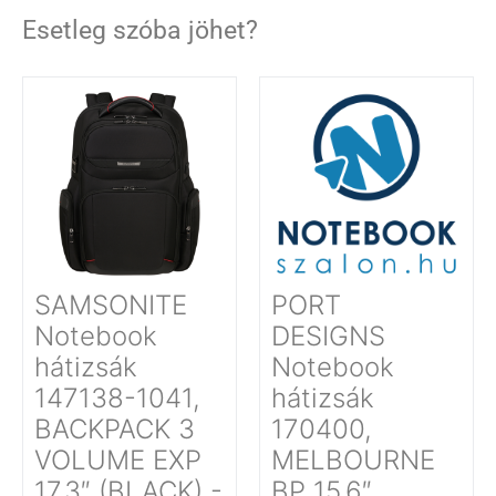
Esetleg szóba jöhet?
SAMSONITE
PORT
Notebook
DESIGNS
hátizsák
Notebook
147138-1041,
hátizsák
BACKPACK 3
170400,
VOLUME EXP
MELBOURNE
17.3″ (BLACK) -
BP 15.6″