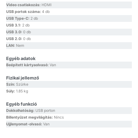
Video csatlakozás:
HDMI
USB portok száma:
4 db
USB Type-C:
2 db
USB 3.1:
2 db
USB 3.0:
0 db
USB 2.0:
0 db
LAN:
Nem
Egyéb adatok
Beépített kártyaolvasó:
Van
Fizikai jellemző
Szín:
Szürke
Súly:
1.85 kg
Egyéb funkció
Dokkolhatóság:
USB porton
Billentyűzet megvilágítás:
Nincs
Ujjlenyomat-olvasó:
Van