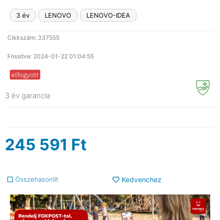
3 év
LENOVO
LENOVO-IDEA
Cikkszám: 337555
Frissítve: 2024-01-22 01:04:55
elfogyott
3 év garancia
245 591
Ft
Összehasonlít
Kedvenchez