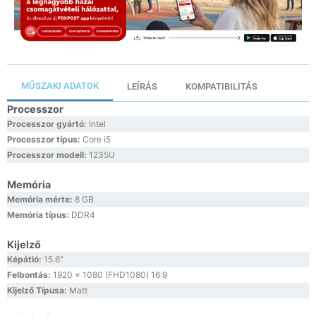
MŰSZAKI ADATOK
LEÍRÁS
KOMPATIBILITÁS
Processzor
Processzor gyártó:
Intel
Processzor típus:
Core i5
Processzor modell:
1235U
Memória
Memória mérte:
8 GB
Memória típus:
DDR4
Kijelző
Képátló:
15.6″
Felbontás:
1920 x 1080 (FHD1080) 16:9
Kijelző Típusa:
Matt