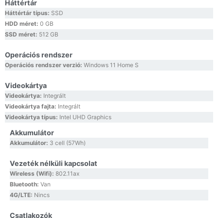
Háttértár
Háttértár típus:
SSD
HDD méret:
0 GB
SSD méret:
512 GB
Operációs rendszer
Operációs rendszer verzió:
Windows 11 Home S
Videokártya
Videokártya:
Integrált
Videokártya fajta:
Integrált
Videokártya típus:
Intel UHD Graphics
Akkumulátor
Akkumulátor:
3 cell (57Wh)
Vezeték nélküli kapcsolat
Wireless (Wifi):
802.11ax
Bluetooth:
Van
4G/LTE:
Nincs
Csatlakozók