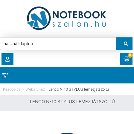
0
RENDELÉSEK
AKCIÓ
HASZNÁLT LAPTOP
Kezdőoldal
>
Webáruház
>
Lenco N-10 STYLUS lemezjátszó tű
LETÖLTÉSEK
LENCO N-10 STYLUS LEMEZJÁTSZÓ TŰ
LAPTOP ALKATRÉSZ
CÍMEK
KOMPONENS
FIÓKADATOK