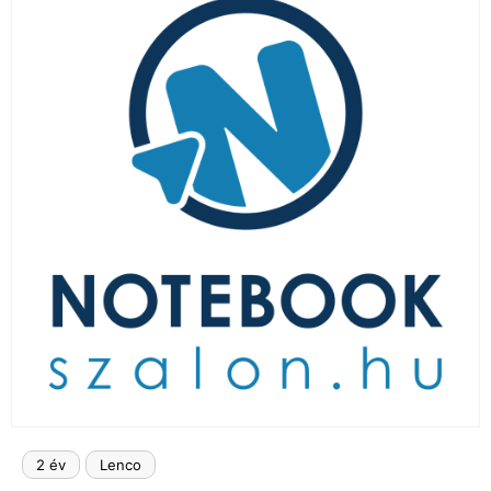
LAPTOP TÖLTŐ
ELFELEJTETT JELSZÓ
ÚJ LAPTOPOK
LAPTOP SZERVIZ
2 év
Lenco