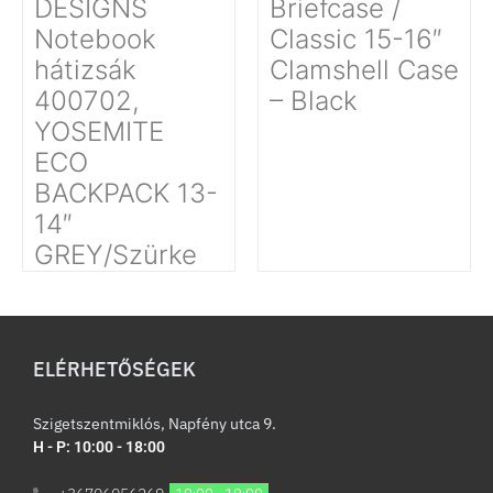
DESIGNS
Briefcase /
Notebook
Classic 15-16″
hátizsák
Clamshell Case
400702,
– Black
YOSEMITE
ECO
BACKPACK 13-
14″
GREY/Szürke
ELÉRHETŐSÉGEK
Szigetszentmiklós, Napfény utca 9.
H - P: 10:00 - 18:00