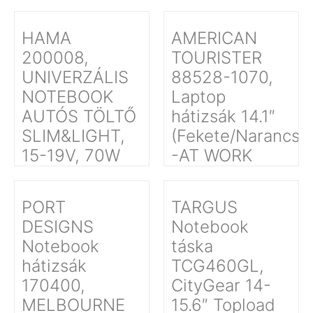
HAMA
AMERICAN
200008,
TOURISTER
UNIVERZÁLIS
88528-1070,
NOTEBOOK
Laptop
AUTÓS TÖLTŐ
hátizsák 14.1″
SLIM&LIGHT,
(Fekete/Narancss
15-19V, 70W
-AT WORK
PORT
TARGUS
DESIGNS
Notebook
Notebook
táska
hátizsák
TCG460GL,
170400,
CityGear 14-
MELBOURNE
15.6″ Topload