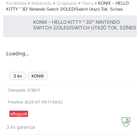
Kezdőoldal
>
Webáruház
>
Új laptopok
>
Táska
>
KONIX – HELLO
KITTY ” 3D” Nintendo Switch 2/OLED/Switch Utazó Tok, Színes
KONIX - HELLO KITTY " 3D" NINTENDO
SWITCH 2/OLED/SWITCH UTAZÓ TOK, SZÍNES
Loading...
3 év
KONIX
Cikkszám: 378011
Frissítve: 2025-07-09 11:09:32
elfogyott
3 év garancia