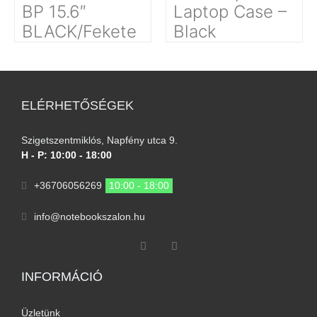
BP 15.6″
Laptop Case –
BLACK/Fekete
Black
ELÉRHETŐSÉGEK
Szigetszentmiklós, Napfény utca 9.
H - P: 10:00 - 18:00
+36706056269
10:00 - 18:00
info@notebookszalon.hu
INFORMÁCIÓ​
Üzletünk