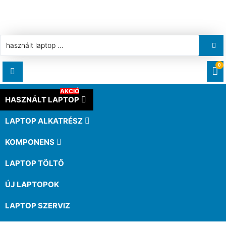
0
AKCIÓ
RENDELÉSEK
HASZNÁLT LAPTOP
LAPTOP ALKATRÉSZ
LETÖLTÉSEK
KOMPONENS
CÍMEK
LAPTOP TÖLTŐ
ÚJ LAPTOPOK
FIÓKADATOK
LAPTOP SZERVIZ
ELFELEJTETT JELSZÓ