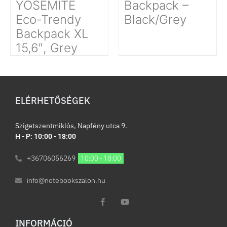
YOSEMITE
Backpack –
Eco-Trendy
Black/Grey
Backpack XL
15,6″, Grey
ELÉRHETŐSÉGEK
Szigetszentmiklós, Napfény utca 9.
H - P: 10:00 - 18:00
+36706056269
10:00 - 18:00
info@notebookszalon.hu
INFORMÁCIÓ​