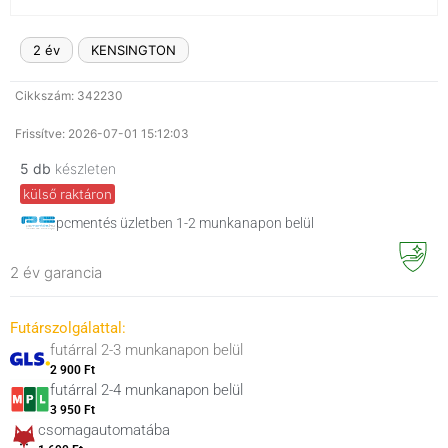
2 év
KENSINGTON
Cikkszám: 342230
Frissítve: 2026-07-01 15:12:03
5 db
készleten
külső raktáron
pcmentés üzletben 1-2 munkanapon belül
2 év garancia
Futárszolgálattal:
futárral 2-3 munkanapon belül
2 900 Ft
futárral 2-4 munkanapon belül
3 950 Ft
csomagautomatába