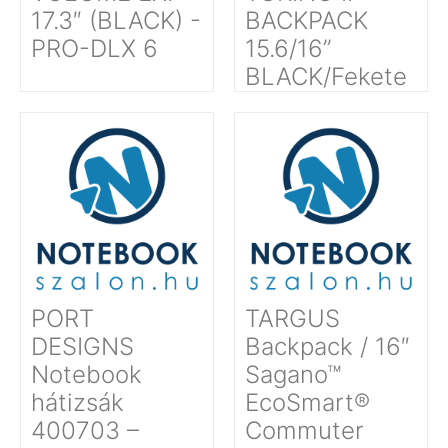
17.3″ (BLACK) -
BACKPACK
PRO-DLX 6
15.6/16’’
BLACK/Fekete
PORT
TARGUS
DESIGNS
Backpack / 16″
Notebook
Sagano™
hátizsák
EcoSmart®
400703 –
Commuter