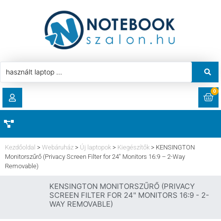
0
RENDELÉSEK
AKCIÓ
HASZNÁLT LAPTOP
Kezdőoldal
>
Webáruház
>
Új laptopok
>
Kiegészítők
>
KENSINGTON
LETÖLTÉSEK
Monitorszűrő (Privacy Screen Filter for 24″ Monitors 16:9 – 2-Way
Removable)
LAPTOP ALKATRÉSZ
CÍMEK
KENSINGTON MONITORSZŰRŐ (PRIVACY
SCREEN FILTER FOR 24" MONITORS 16:9 - 2-
KOMPONENS
WAY REMOVABLE)
FIÓKADATOK