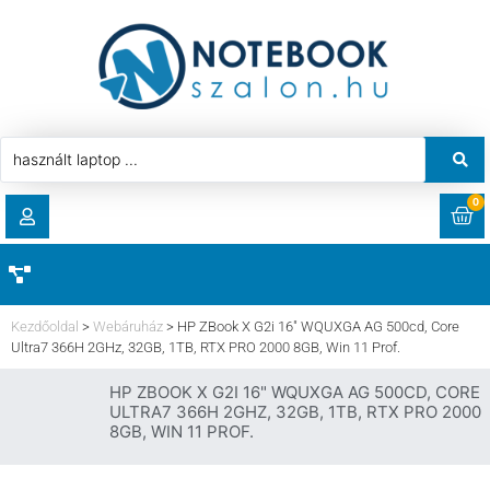
0
RENDELÉSEK
AKCIÓ
HASZNÁLT LAPTOP
Kezdőoldal
>
Webáruház
>
HP ZBook X G2i 16″ WQUXGA AG 500cd, Core
LETÖLTÉSEK
Ultra7 366H 2GHz, 32GB, 1TB, RTX PRO 2000 8GB, Win 11 Prof.
LAPTOP ALKATRÉSZ
HP ZBOOK X G2I 16" WQUXGA AG 500CD, CORE
CÍMEK
ULTRA7 366H 2GHZ, 32GB, 1TB, RTX PRO 2000
8GB, WIN 11 PROF.
KOMPONENS
FIÓKADATOK