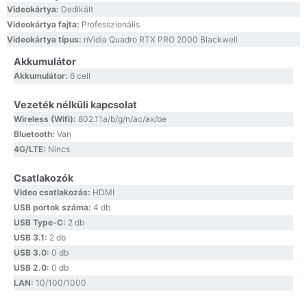
Videokártya:
Dedikált
Videokártya fajta:
Professzionális
Videokártya típus:
nVidia Quadro RTX PRO 2000 Blackwell
Akkumulátor
Akkumulátor:
6 cell
Vezeték nélküli kapcsolat
Wireless (Wifi):
802.11a/b/g/n/ac/ax/be
Bluetooth:
Van
4G/LTE:
Nincs
Csatlakozók
Video csatlakozás:
HDMI
USB portok száma:
4 db
USB Type-C:
2 db
USB 3.1:
2 db
USB 3.0:
0 db
USB 2.0:
0 db
LAN:
10/100/1000