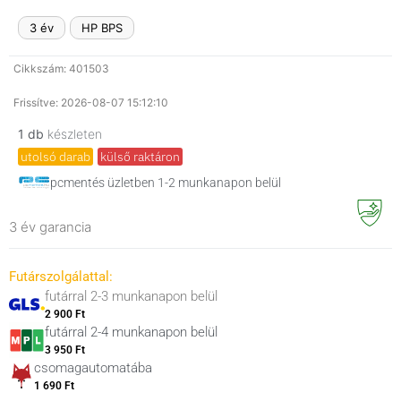
3 év
HP BPS
Cikkszám: 401503
Frissítve: 2026-08-07 15:12:10
1 db
készleten
utolsó darab
külső raktáron
pcmentés üzletben 1-2 munkanapon belül
3 év garancia
Futárszolgálattal:
futárral 2-3 munkanapon belül
2 900 Ft
futárral 2-4 munkanapon belül
3 950 Ft
csomagautomatába
1 690 Ft