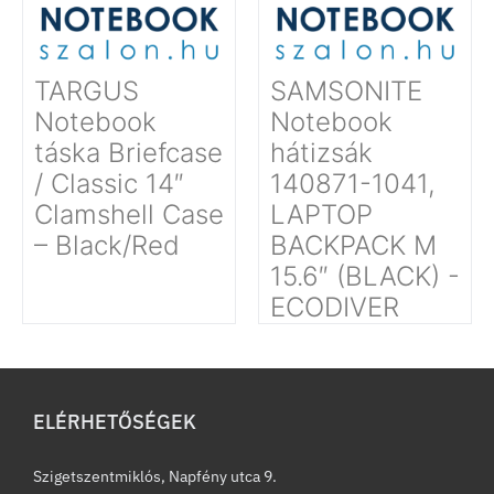
TARGUS
SAMSONITE
Notebook
Notebook
táska Briefcase
hátizsák
/ Classic 14″
140871-1041,
Clamshell Case
LAPTOP
– Black/Red
BACKPACK M
15.6″ (BLACK) -
ECODIVER
ELÉRHETŐSÉGEK
Szigetszentmiklós, Napfény utca 9.