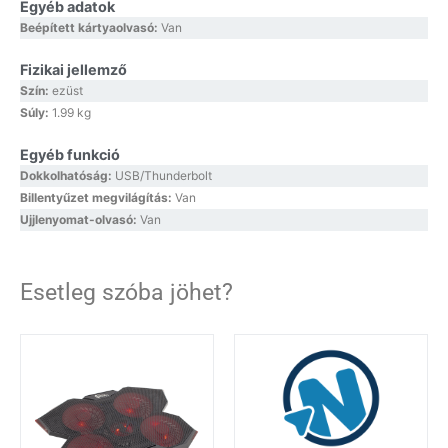
Egyéb adatok
Beépített kártyaolvasó:
Van
Fizikai jellemző
Szín:
ezüst
Súly:
1.99 kg
Egyéb funkció
Dokkolhatóság:
USB/Thunderbolt
Billentyűzet megvilágítás:
Van
Ujjlenyomat-olvasó:
Van
Esetleg szóba jöhet?