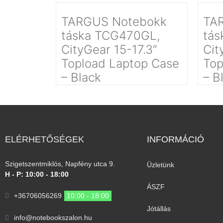
TARGUS Notebokk
TA
táska TCG470GL,
tás
CityGear 15-17.3″
Cit
Topload Laptop Case
Top
– Black
– B
ELÉRHETŐSÉGEK
INFORMÁCIÓ​
Szigetszentmiklós, Napfény utca 9.
Üzletünk
H - P: 10:00 - 18:00
ÁSZF
+36706056269
10:00 - 18:00
Jótállás
info@notebookszalon.hu