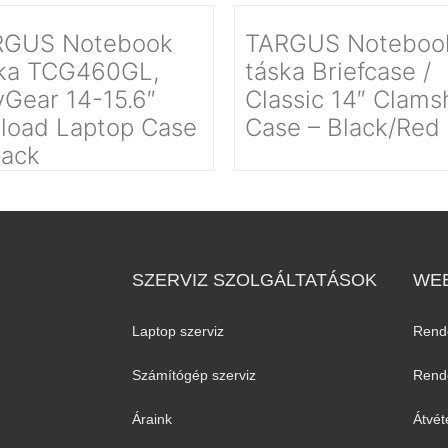
RGUS Notebook
TARGUS Noteboo
ka TCG460GL,
táska Briefcase /
yGear 14-15.6″
Classic 14″ Clams
load Laptop Case
Case – Black/Red
lack
SZERVIZ SZOLGÁLTATÁSOK
WEB
Laptop szerviz
Rend
Számítógép szerviz
Rende
Áraink
Átvét