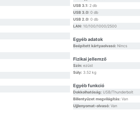
USB 3.1:
2 db
USB 3.0:
0 db
USB 2.0:
0 db
LAN:
10/100/1000/2500
Egyéb adatok
Beépített kártyaolvasó:
Nincs
Fizikai jellemző
Szín:
ezüst
Súly:
3.52 kg
Egyéb funkció
l
Dokkolhatóság:
USB/Thunderbolt
Billentyűzet megvilágítás:
Van
Ujjlenyomat-olvasó:
Van