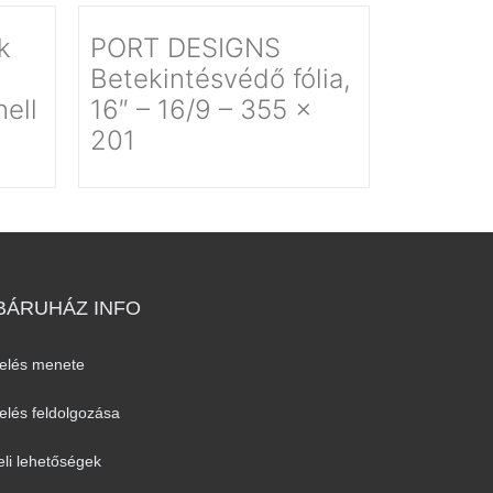
k
PORT DESIGNS
Betekintésvédő fólia,
hell
16″ – 16/9 – 355 x
201
ÁRUHÁZ INFO
elés menete
lés feldolgozása
eli lehetőségek