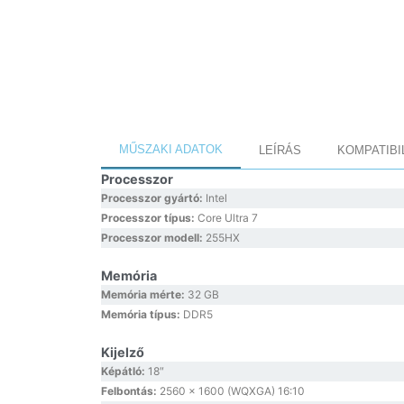
MŰSZAKI ADATOK
LEÍRÁS
KOMPATIBI
Processzor
Processzor gyártó:
Intel
Processzor típus:
Core Ultra 7
Processzor modell:
255HX
Memória
Memória mérte:
32 GB
Memória típus:
DDR5
Kijelző
Képátló:
18″
Felbontás:
2560 x 1600 (WQXGA) 16:10