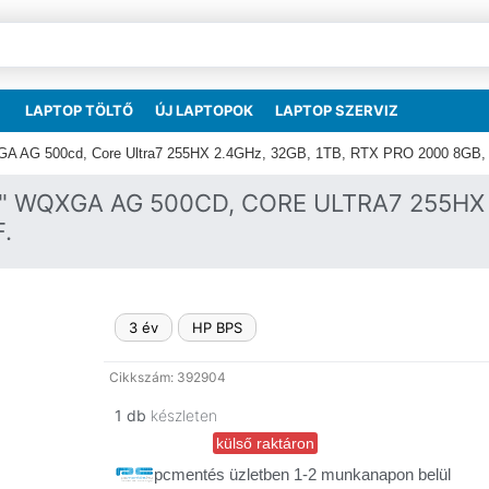
LAPTOP TÖLTŐ
ÚJ LAPTOPOK
LAPTOP SZERVIZ
A AG 500cd, Core Ultra7 255HX 2.4GHz, 32GB, 1TB, RTX PRO 2000 8GB, W
" WQXGA AG 500CD, CORE ULTRA7 255HX 
.
3 év
HP BPS
Cikkszám: 392904
1 db
készleten
külső raktáron
pcmentés üzletben 1-2 munkanapon belül