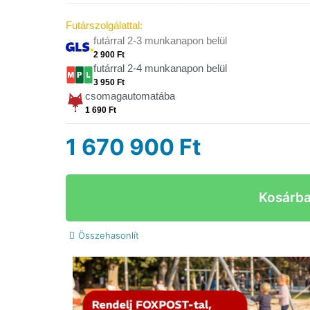
Futárszolgálattal:
futárral 2-3 munkanapon belül
2 900 Ft
futárral 2-4 munkanapon belül
3 950 Ft
csomagautomatába
1 690 Ft
1 670 900
Ft
Kosárb
Összehasonlít