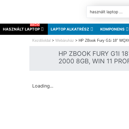
AKCIÓ
HASZNÁLT LAPTOP
LAPTOP ALKATRÉSZ
KOMPONENS
Kezdőoldal
>
Webáruház
>
HP ZBook Fury G1i 18″ WQXG
HP ZBOOK FURY G1I 18
2000 8GB, WIN 11 PROF
Loading...