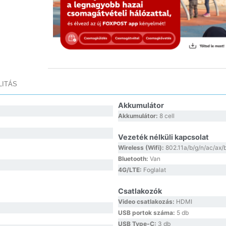
LITÁS
Akkumulátor
Akkumulátor:
8 cell
Vezeték nélküli kapcsolat
Wireless (Wifi):
802.11a/b/g/n/ac/ax/
Bluetooth:
Van
4G/LTE:
Foglalat
Csatlakozók
Video csatlakozás:
HDMI
USB portok száma:
5 db
USB Type-C:
3 db