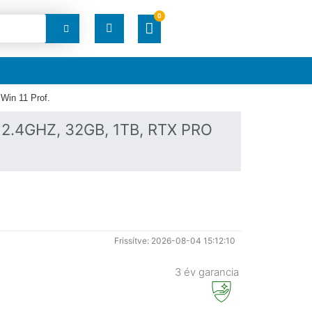
0
RENDELÉSEK
in 11 Prof.
LETÖLTÉSEK
2.4GHZ, 32GB, 1TB, RTX PRO
CÍMEK
FIÓKADATOK
ELFELEJTETT JELSZÓ
Frissítve: 2026-08-04 15:12:10
3 év garancia