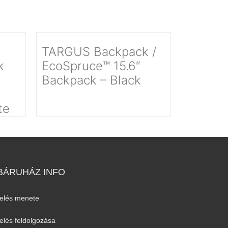
TARGUS Backpack /
k
EcoSpruce™ 15.6″
Backpack – Black
te
ÁRUHÁZ INFO
elés menete
lés feldolgozása