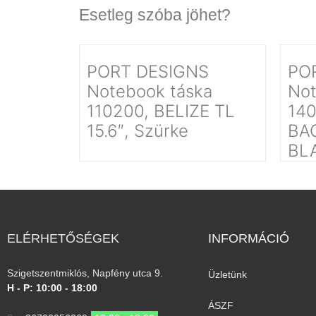
Esetleg szóba jöhet?
PORT DESIGNS
PO
Notebook táska
Not
110200, BELIZE TL
140
15.6″, Szürke
BAC
BL
ELÉRHETŐSÉGEK
INFORMÁCIÓ​
Szigetszentmiklós, Napfény utca 9.
Üzletünk
H - P: 10:00 - 18:00
ÁSZF