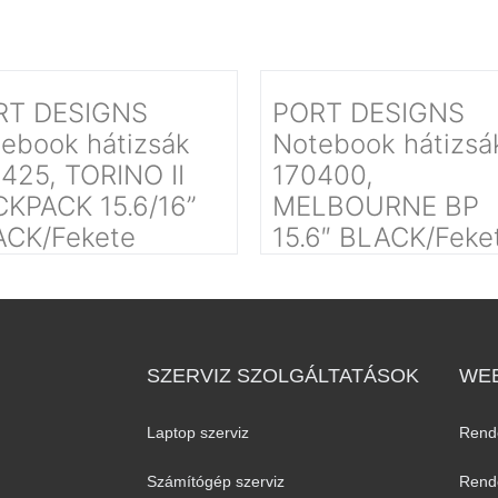
RT DESIGNS
PORT DESIGNS
ebook hátizsák
Notebook hátizsá
425, TORINO II
170400,
KPACK 15.6/16’’
MELBOURNE BP
ACK/Fekete
15.6″ BLACK/Feke
SZERVIZ SZOLGÁLTATÁSOK
WEB
Laptop szerviz
Rend
Számítógép szerviz
Rende