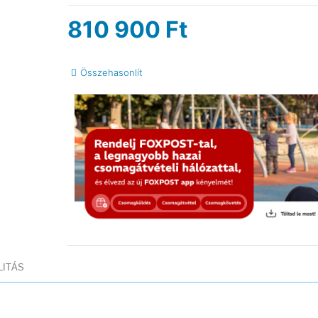
810 900
Ft
Összehasonlít
LITÁS