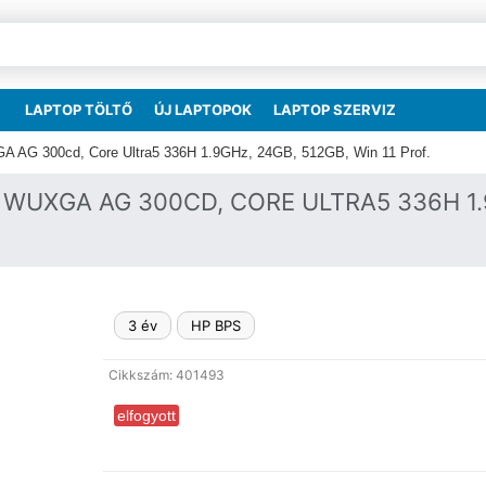
LAPTOP TÖLTŐ
ÚJ LAPTOPOK
LAPTOP SZERVIZ
A AG 300cd, Core Ultra5 336H 1.9GHz, 24GB, 512GB, Win 11 Prof.
" WUXGA AG 300CD, CORE ULTRA5 336H 1.9
3 év
HP BPS
Cikkszám: 401493
elfogyott