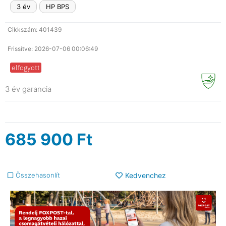
3 év
HP BPS
Cikkszám: 401439
Frissítve: 2026-07-06 00:06:49
elfogyott
3 év garancia
685 900
Ft
Összehasonlít
Kedvenchez