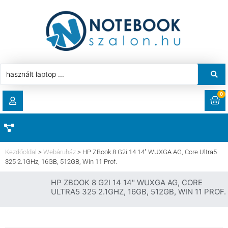
0
RENDELÉSEK
AKCIÓ
HASZNÁLT LAPTOP
Kezdőoldal
>
Webáruház
>
HP ZBook 8 G2i 14 14″ WUXGA AG, Core Ultra5
LETÖLTÉSEK
325 2.1GHz, 16GB, 512GB, Win 11 Prof.
LAPTOP ALKATRÉSZ
HP ZBOOK 8 G2I 14 14" WUXGA AG, CORE
CÍMEK
ULTRA5 325 2.1GHZ, 16GB, 512GB, WIN 11 PROF.
KOMPONENS
FIÓKADATOK