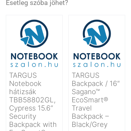
Esetleg szóba jöhet?
TARGUS
TARGUS
Notebook
Backpack / 16″
hátizsák
Sagano™
TBB58802GL,
EcoSmart®
Cypress 15.6”
Travel
Security
Backpack –
Backpack with
Black/Grey