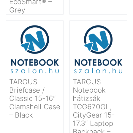
EcoSmart® –
Grey
TARGUS
TARGUS
Briefcase /
Notebook
Classic 15-16″
hátizsák
Clamshell Case
TCG670GL,
– Black
CityGear 15-
17.3″ Laptop
Backpack –