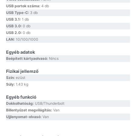
USB portok száma:
4 db
USB Type-C:
3 db
USB 3.1:
1 db
USB 3.0:
0 db
USB 2.0:
0 db
LAN:
10/100/1000
Egyéb adatok
Beépített kártyaolvasó:
Nincs
Fizikai jellemző
Szín:
ezüst
Súly:
1.43 kg
Egyéb funkció
Dokkolhatóság:
USB/Thunderbolt
Billentyűzet megvilágítás:
Van
Ujjlenyomat-olvasó:
Van