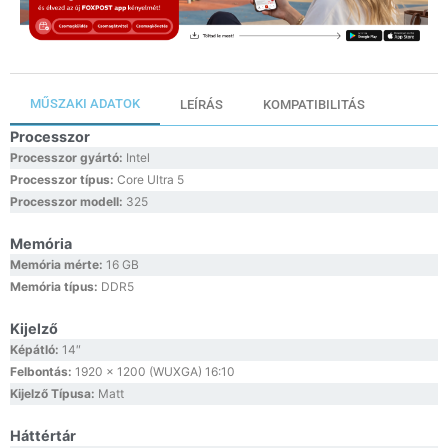
MŰSZAKI ADATOK
LEÍRÁS
KOMPATIBILITÁS
Processzor
Processzor gyártó:
Intel
Processzor típus:
Core Ultra 5
Processzor modell:
325
Memória
Memória mérte:
16 GB
Memória típus:
DDR5
Kijelző
Képátló:
14″
Felbontás:
1920 x 1200 (WUXGA) 16:10
Kijelző Típusa:
Matt
Háttértár