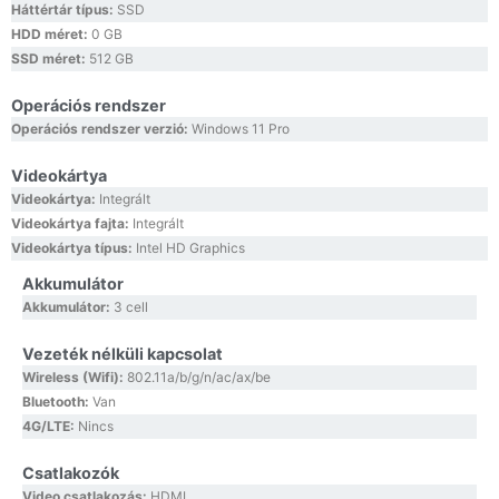
Háttértár típus:
SSD
HDD méret:
0 GB
SSD méret:
512 GB
Operációs rendszer
Operációs rendszer verzió:
Windows 11 Pro
Videokártya
Videokártya:
Integrált
Videokártya fajta:
Integrált
Videokártya típus:
Intel HD Graphics
Akkumulátor
Akkumulátor:
3 cell
Vezeték nélküli kapcsolat
Wireless (Wifi):
802.11a/b/g/n/ac/ax/be
Bluetooth:
Van
4G/LTE:
Nincs
Csatlakozók
Video csatlakozás:
HDMI