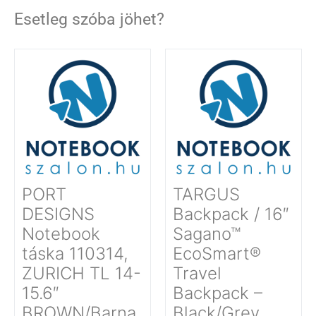
Esetleg szóba jöhet?
PORT
TARGUS
DESIGNS
Backpack / 16″
Notebook
Sagano™
táska 110314,
EcoSmart®
ZURICH TL 14-
Travel
15.6″
Backpack –
BROWN/Barna
Black/Grey