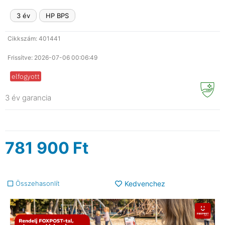
3 év
HP BPS
Cikkszám: 401441
Frissítve: 2026-07-06 00:06:49
elfogyott
3 év garancia
781 900
Ft
Összehasonlít
Kedvenchez