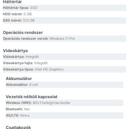
Háttértár
Háttértár típus:
SSD
HDD méret:
0 GB
SSD méret:
512 GB
Operációs rendszer
Operációs rendszer verzió:
Windows 11 Pro
Videokártya
Videokártya:
Integrált
Videokártya fajta:
Integrált
Videokártya típus:
Intel HD Graphics
Akkumulátor
Akkumulátor:
8 cell
Vezeték nélküli kapcsolat
Wireless (Wifi):
802.11a/b/g/n/ac/ax/be
Bluetooth:
Van
4G/LTE:
Nincs
Csatlakozók