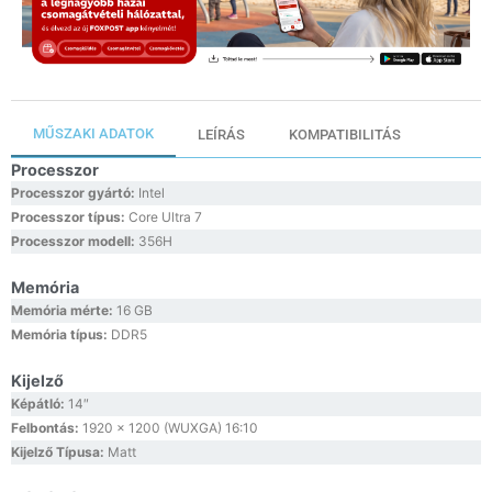
MŰSZAKI ADATOK
LEÍRÁS
KOMPATIBILITÁS
Processzor
Processzor gyártó:
Intel
Processzor típus:
Core Ultra 7
Processzor modell:
356H
Memória
Memória mérte:
16 GB
Memória típus:
DDR5
Kijelző
Képátló:
14″
Felbontás:
1920 x 1200 (WUXGA) 16:10
Kijelző Típusa:
Matt