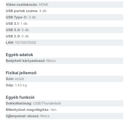
Video csatlakozás:
HDMI
USB portok száma:
4 db
USB Type-C:
3 db
USB 3.1:
1 db
USB 3.0:
0 db
USB 2.0:
0 db
LAN:
10/100/1000
Egyéb adatok
Beépített kártyaolvasó:
Nincs
Fizikai jellemző
Szín:
ezüst
Súly:
1.43 kg
Egyéb funkció
Dokkolhatóság:
USB/Thunderbolt
Billentyűzet megvilágítás:
Van
Ujjlenyomat-olvasó:
Nincs