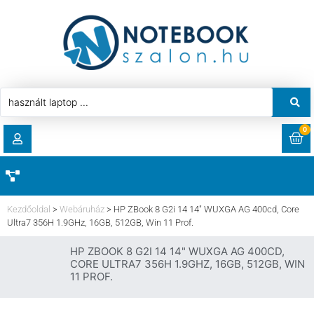
0
RENDELÉSEK
AKCIÓ
HASZNÁLT LAPTOP
Kezdőoldal
>
Webáruház
>
HP ZBook 8 G2i 14 14″ WUXGA AG 400cd, Core
LETÖLTÉSEK
Ultra7 356H 1.9GHz, 16GB, 512GB, Win 11 Prof.
LAPTOP ALKATRÉSZ
HP ZBOOK 8 G2I 14 14" WUXGA AG 400CD,
CÍMEK
CORE ULTRA7 356H 1.9GHZ, 16GB, 512GB, WIN
11 PROF.
KOMPONENS
FIÓKADATOK