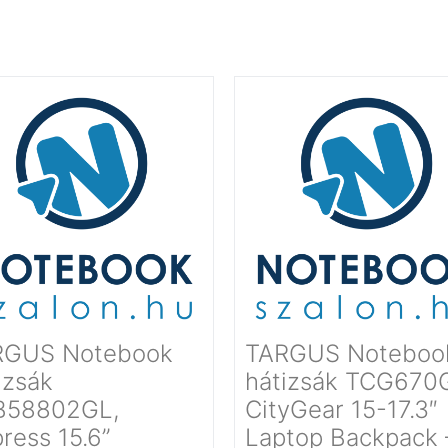
RGUS Notebook
TARGUS Noteboo
izsák
hátizsák TCG670
B58802GL,
CityGear 15-17.3″
ress 15.6”
Laptop Backpack 