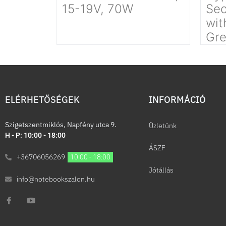
15-19V, 70W
Sec
wit
Gr
ELÉRHETŐSÉGEK
INFORMÁCIÓ​
Szigetszentmiklós, Napfény utca 9.
Üzletünk
H - P: 10:00 - 18:00
ÁSZF
+36706056269
10:00 - 18:00
Jótállás
info@notebookszalon.hu