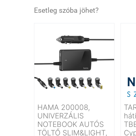
Esetleg szóba jöhet?
HAMA 200008,
TA
UNIVERZÁLIS
hát
NOTEBOOK AUTÓS
TB
TÖLTŐ SLIM&LIGHT,
Cyp