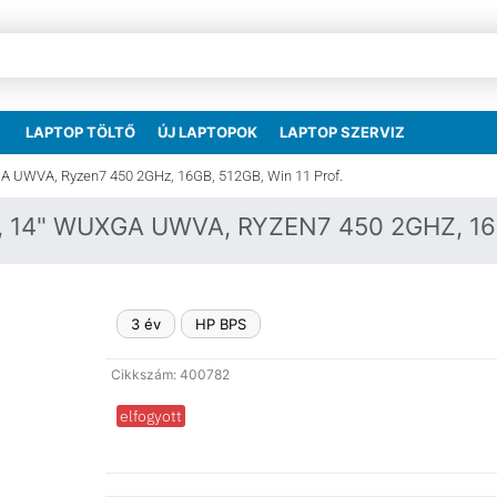
LAPTOP TÖLTŐ
ÚJ LAPTOPOK
LAPTOP SZERVIZ
A UWVA, Ryzen7 450 2GHz, 16GB, 512GB, Win 11 Prof.
 14" WUXGA UWVA, RYZEN7 450 2GHZ, 16G
3 év
HP BPS
Cikkszám: 400782
elfogyott