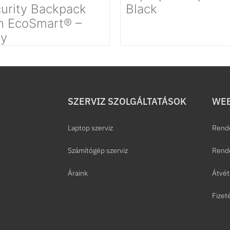
urity Backpack
Black
h EcoSmart® –
ey
SZERVIZ SZOLGÁLTATÁSOK
WEB
Laptop szerviz
Rend
Számítógép szerviz
Rende
Áraink
Átvét
Fizet