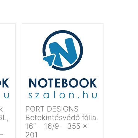
k
PORT DESIGNS
GL,
Betekintésvédő fólia,
16″ – 16/9 – 355 x
–
201