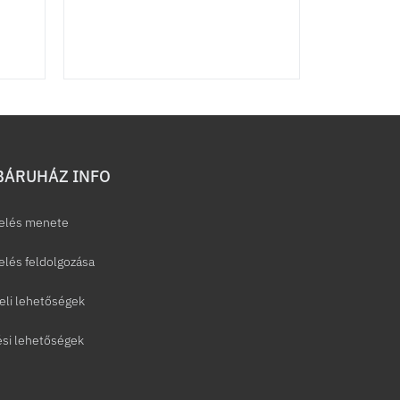
ÁRUHÁZ INFO
elés menete
lés feldolgozása
eli lehetőségek
ési lehetőségek