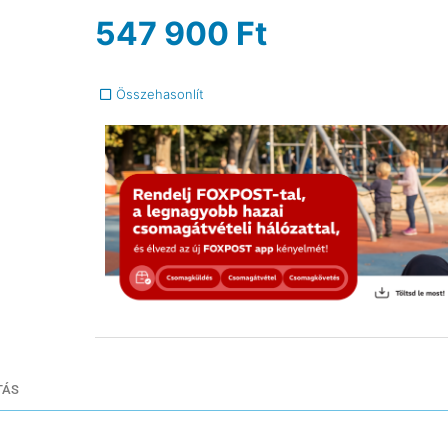
547 900
Ft
Összehasonlít
TÁS