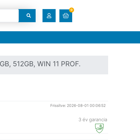
0
RENDELÉSEK
LETÖLTÉSEK
B, 512GB, WIN 11 PROF.
CÍMEK
FIÓKADATOK
Frissítve: 2026-08-01 00:06:52
ELFELEJTETT JELSZÓ
3 év garancia