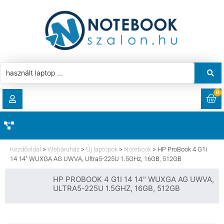
0
RENDELÉSEK
AKCIÓ
HASZNÁLT LAPTOP
Kezdőoldal
>
Webáruház
>
Új laptopok
>
Notebook
>
HP ProBook 4 G1i
LETÖLTÉSEK
14 14″ WUXGA AG UWVA, Ultra5-225U 1.5GHz, 16GB, 512GB
LAPTOP ALKATRÉSZ
HP PROBOOK 4 G1I 14 14" WUXGA AG UWVA,
CÍMEK
ULTRA5-225U 1.5GHZ, 16GB, 512GB
KOMPONENS
FIÓKADATOK