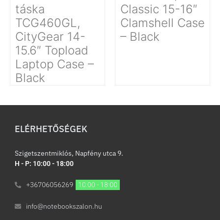
táska
Classic 15-16″
TCG460GL,
Clamshell Case
CityGear 14-
– Black
15.6″ Topload
Laptop Case –
Black
ELÉRHETŐSÉGEK
Szigetszentmiklós, Napfény utca 9.
H - P: 10:00 - 18:00
+36706056269
10:00 - 18:00
info@notebookszalon.hu