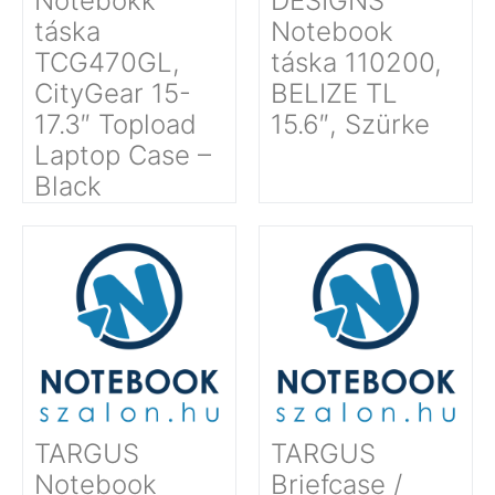
Notebokk
DESIGNS
táska
Notebook
TCG470GL,
táska 110200,
CityGear 15-
BELIZE TL
17.3″ Topload
15.6″, Szürke
Laptop Case –
Black
TARGUS
TARGUS
Notebook
Briefcase /