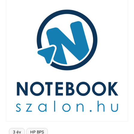
LAPTOP TÖLTŐ
ELFELEJTETT JELSZÓ
ÚJ LAPTOPOK
LAPTOP SZERVIZ
3 év
HP BPS