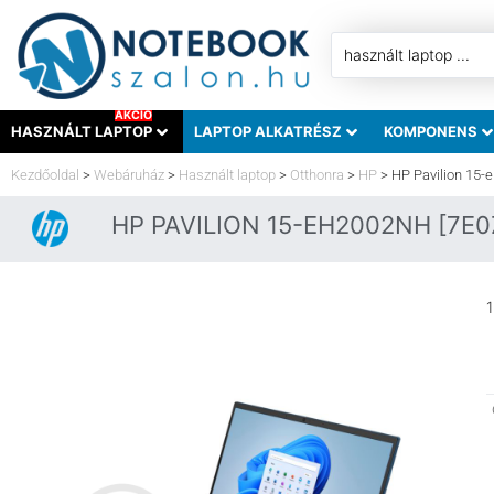
AKCIÓ
HASZNÁLT LAPTOP
LAPTOP ALKATRÉSZ
KOMPONENS
Kezdőoldal
>
Webáruház
>
Használt laptop
>
Otthonra
>
HP
>
HP Pavilion 15-
HP PAVILION 15-EH2002NH [7E
1