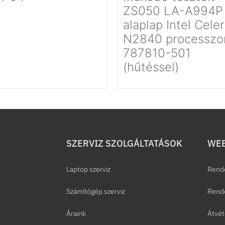
ZS050 LA-A994P
alaplap Intel Cele
N2840 processzor
787810-501
(hűtéssel)
SZERVIZ SZOLGÁLTATÁSOK
WEB
Laptop szerviz
Rend
Számítógép szerviz
Rende
Áraink
Átvét