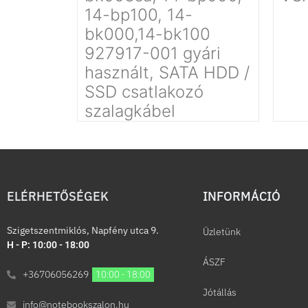
14-bp100, 14-
bk000,14-bk100
927917-001 gyári
használt, SATA HDD /
SSD csatlakozó
szalagkábel
ELÉRHETŐSÉGEK
INFORMÁCIÓ​
Szigetszentmiklós, Napfény utca 9.
Üzletünk
H - P: 10:00 - 18:00
ÁSZF
+36706056269
10:00 - 18:00
Jótállás
info@notebookszalon.hu