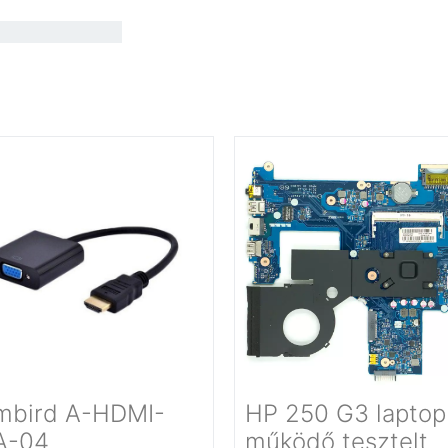
mbird A-HDMI-
HP 250 G3 laptop
A-04
működő tesztelt