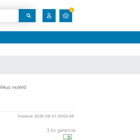
0
RENDELÉSEK
LETÖLTÉSEK
CÍMEK
fikus vezérlő
FIÓKADATOK
ELFELEJTETT JELSZÓ
Frissítve: 2026-08-07 09:00:46
3 év garancia