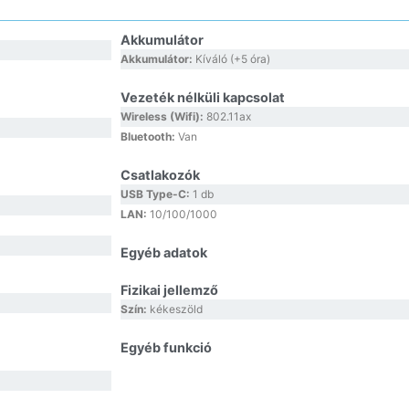
Akkumulátor
Akkumulátor:
Kíváló (+5 óra)
Vezeték nélküli kapcsolat
Wireless (Wifi):
802.11ax
Bluetooth:
Van
Csatlakozók
USB Type-C:
1 db
LAN:
10/100/1000
Egyéb adatok
Fizikai jellemző
Szín:
kékeszöld
Egyéb funkció