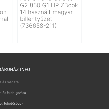
G2 850 G1 HP ZBook
ron
14 használt magyar
ral
billentyűzet
(736658-211)
ÁRUHÁZ INFO
elés menete
lés feldolgozása
eli lehetőségek