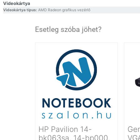
Videokártya
Videokártya típus:
AMD Radeon grafikus vezérlő
Esetleg szóba jöhet?
HP Pavilion 14-
Ge
bk063sa, 14-bp000,
VG