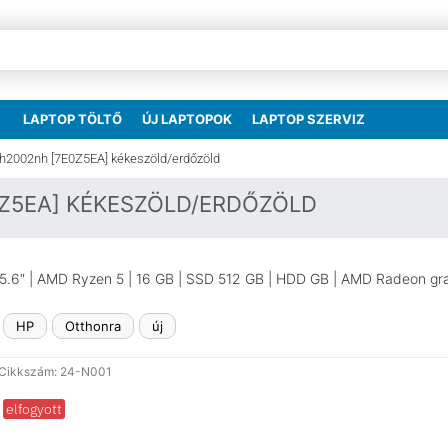
LAPTOP TÖLTŐ
ÚJ LAPTOPOK
LAPTOP SZERVIZ
eh2002nh [7E0Z5EA] kékeszöld/erdőzöld
0Z5EA] KÉKESZÖLD/ERDŐZÖLD
5.6″ | AMD Ryzen 5 | 16 GB | SSD 512 GB | HDD GB | AMD Radeon gra
HP
Otthonra
új
Cikkszám: 24-N001
elfogyott