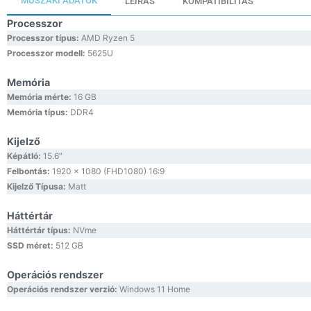
MŰSZAKI ADATOK
LEÍRÁS
KOMPATIBILITÁS
Processzor
Processzor típus:
AMD Ryzen 5
Processzor modell:
5625U
Memória
Memória mérte:
16 GB
Memória típus:
DDR4
Kijelző
Képátló:
15.6″
Felbontás:
1920 x 1080 (FHD1080) 16:9
Kijelző Típusa:
Matt
Háttértár
Háttértár típus:
NVme
SSD méret:
512 GB
Operációs rendszer
Operációs rendszer verzió:
Windows 11 Home