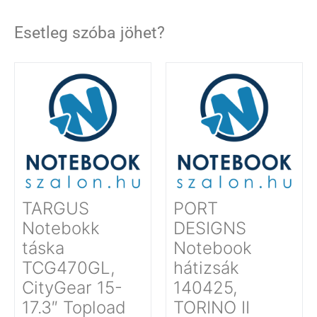
Esetleg szóba jöhet?
TARGUS
PORT
Notebokk
DESIGNS
táska
Notebook
TCG470GL,
hátizsák
CityGear 15-
140425,
17.3″ Topload
TORINO II