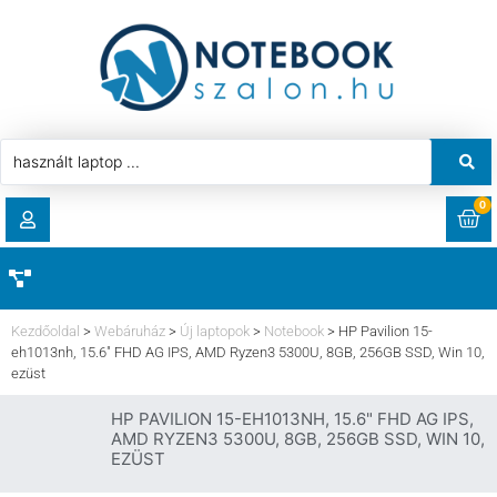
0
RENDELÉSEK
AKCIÓ
HASZNÁLT LAPTOP
Kezdőoldal
>
Webáruház
>
Új laptopok
>
Notebook
>
HP Pavilion 15-
LETÖLTÉSEK
eh1013nh, 15.6″ FHD AG IPS, AMD Ryzen3 5300U, 8GB, 256GB SSD, Win 10,
ezüst
LAPTOP ALKATRÉSZ
CÍMEK
HP PAVILION 15-EH1013NH, 15.6" FHD AG IPS,
AMD RYZEN3 5300U, 8GB, 256GB SSD, WIN 10,
KOMPONENS
EZÜST
FIÓKADATOK