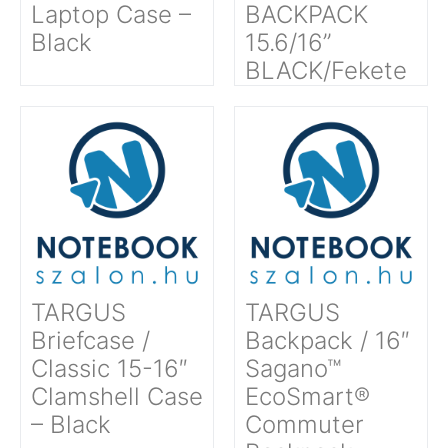
Laptop Case –
BACKPACK
Black
15.6/16’’
BLACK/Fekete
TARGUS
TARGUS
Briefcase /
Backpack / 16″
Classic 15-16″
Sagano™
Clamshell Case
EcoSmart®
– Black
Commuter