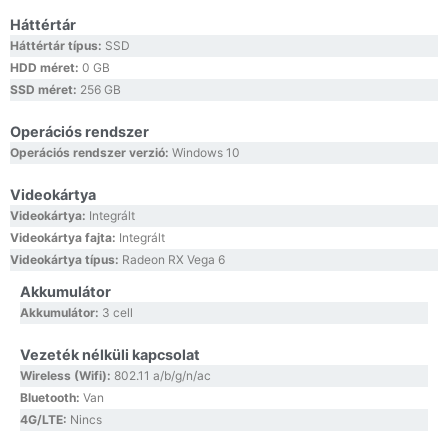
Háttértár
Háttértár típus:
SSD
HDD méret:
0 GB
SSD méret:
256 GB
Operációs rendszer
Operációs rendszer verzió:
Windows 10
Videokártya
Videokártya:
Integrált
Videokártya fajta:
Integrált
Videokártya típus:
Radeon RX Vega 6
Akkumulátor
Akkumulátor:
3 cell
Vezeték nélküli kapcsolat
Wireless (Wifi):
802.11 a/b/g/n/ac
Bluetooth:
Van
4G/LTE:
Nincs