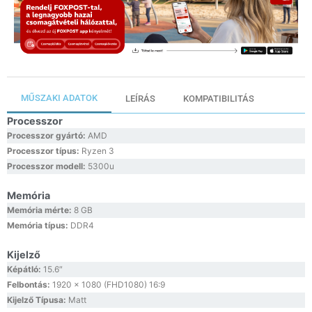
MŰSZAKI ADATOK
LEÍRÁS
KOMPATIBILITÁS
Processzor
Processzor gyártó:
AMD
Processzor típus:
Ryzen 3
Processzor modell:
5300u
Memória
Memória mérte:
8 GB
Memória típus:
DDR4
Kijelző
Képátló:
15.6″
Felbontás:
1920 x 1080 (FHD1080) 16:9
Kijelző Típusa:
Matt