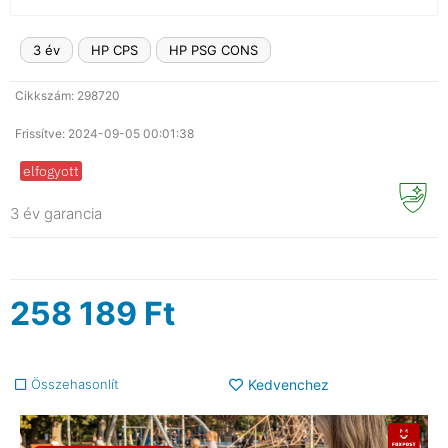
3 év
HP CPS
HP PSG CONS
Cikkszám: 298720
Frissítve: 2024-09-05 00:01:38
elfogyott
3 év garancia
258 189
Ft
Összehasonlít
Kedvenchez