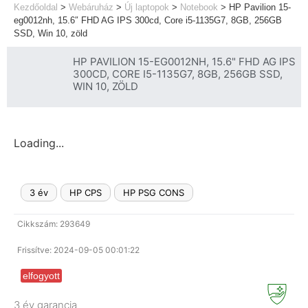
Kezdőoldal
>
Webáruház
>
Új laptopok
>
Notebook
>
HP Pavilion 15-
eg0012nh, 15.6″ FHD AG IPS 300cd, Core i5-1135G7, 8GB, 256GB
SSD, Win 10, zöld
HP PAVILION 15-EG0012NH, 15.6" FHD AG IPS
300CD, CORE I5-1135G7, 8GB, 256GB SSD,
WIN 10, ZÖLD
Loading...
3 év
HP CPS
HP PSG CONS
Cikkszám: 293649
Frissítve: 2024-09-05 00:01:22
elfogyott
3 év garancia