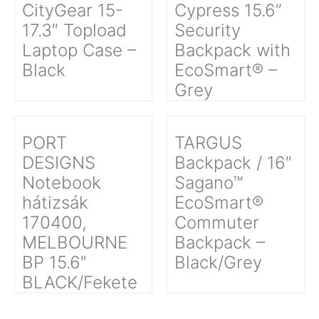
CityGear 15-
Cypress 15.6”
17.3″ Topload
Security
Laptop Case –
Backpack with
Black
EcoSmart® –
Grey
PORT
TARGUS
DESIGNS
Backpack / 16″
Notebook
Sagano™
hátizsák
EcoSmart®
170400,
Commuter
MELBOURNE
Backpack –
BP 15.6″
Black/Grey
BLACK/Fekete