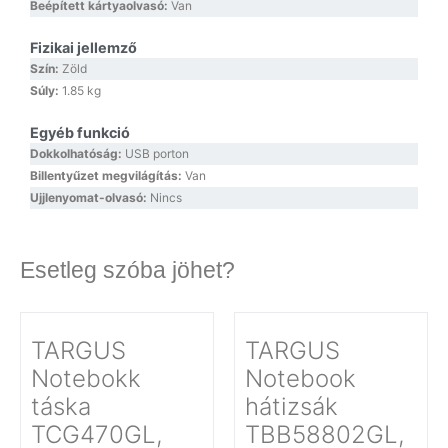
Beépített kártyaolvasó:
Van
Fizikai jellemző
Szín:
Zöld
Súly:
1.85 kg
Egyéb funkció
Dokkolhatóság:
USB porton
Billentyűzet megvilágítás:
Van
Ujjlenyomat-olvasó:
Nincs
Esetleg szóba jöhet?
TARGUS
TARGUS
Notebokk
Notebook
táska
hátizsák
TCG470GL,
TBB58802GL,