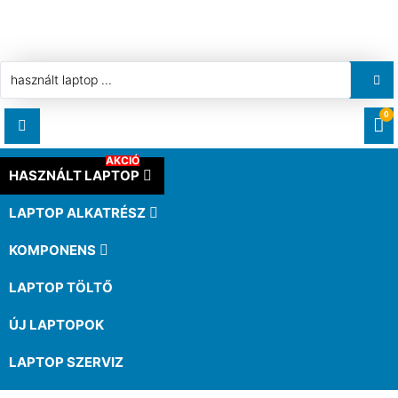
0
AKCIÓ
RENDELÉSEK
HASZNÁLT LAPTOP
LAPTOP ALKATRÉSZ
LETÖLTÉSEK
KOMPONENS
CÍMEK
LAPTOP TÖLTŐ
ÚJ LAPTOPOK
FIÓKADATOK
LAPTOP SZERVIZ
ELFELEJTETT JELSZÓ