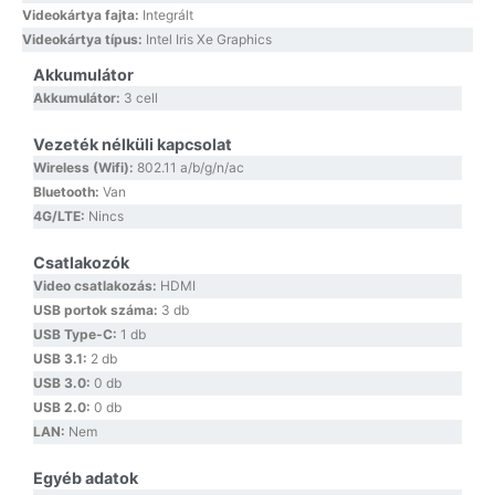
Videokártya fajta:
Integrált
Videokártya típus:
Intel Iris Xe Graphics
Akkumulátor
Akkumulátor:
3 cell
Vezeték nélküli kapcsolat
Wireless (Wifi):
802.11 a/b/g/n/ac
Bluetooth:
Van
4G/LTE:
Nincs
Csatlakozók
Video csatlakozás:
HDMI
USB portok száma:
3 db
USB Type-C:
1 db
USB 3.1:
2 db
USB 3.0:
0 db
USB 2.0:
0 db
LAN:
Nem
Egyéb adatok