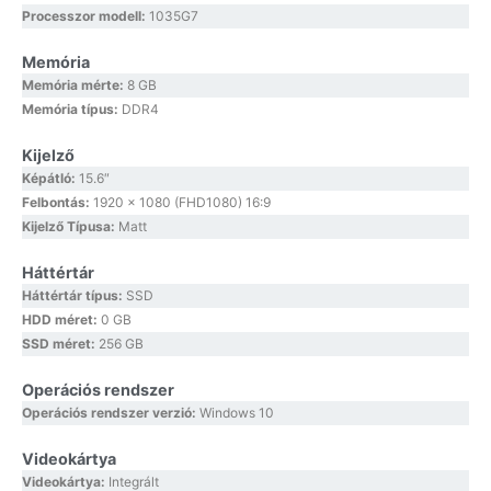
Processzor modell:
1035G7
Memória
Memória mérte:
8 GB
Memória típus:
DDR4
Kijelző
Képátló:
15.6″
Felbontás:
1920 x 1080 (FHD1080) 16:9
Kijelző Típusa:
Matt
Háttértár
Háttértár típus:
SSD
HDD méret:
0 GB
SSD méret:
256 GB
Operációs rendszer
Operációs rendszer verzió:
Windows 10
Videokártya
Videokártya:
Integrált