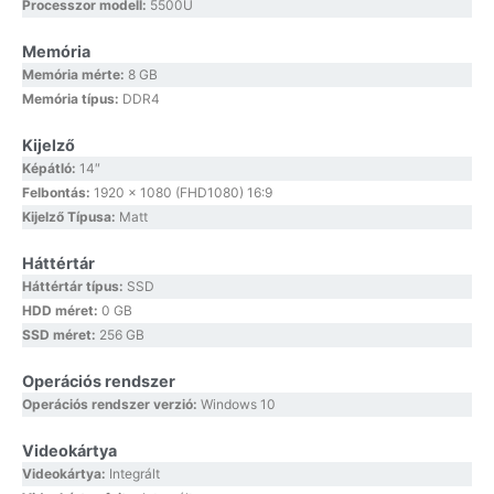
Processzor modell:
5500U
Memória
Memória mérte:
8 GB
Memória típus:
DDR4
Kijelző
Képátló:
14″
Felbontás:
1920 x 1080 (FHD1080) 16:9
Kijelző Típusa:
Matt
Háttértár
Háttértár típus:
SSD
HDD méret:
0 GB
SSD méret:
256 GB
Operációs rendszer
Operációs rendszer verzió:
Windows 10
Videokártya
Videokártya:
Integrált