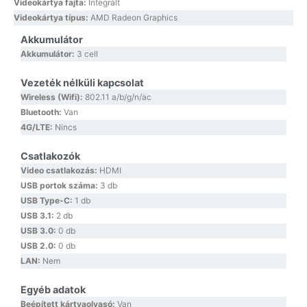
Videokártya fajta:
Integrált
Videokártya típus:
AMD Radeon Graphics
Akkumulátor
Akkumulátor:
3 cell
Vezeték nélküli kapcsolat
Wireless (Wifi):
802.11 a/b/g/n/ac
Bluetooth:
Van
4G/LTE:
Nincs
Csatlakozók
Video csatlakozás:
HDMI
USB portok száma:
3 db
USB Type-C:
1 db
USB 3.1:
2 db
USB 3.0:
0 db
USB 2.0:
0 db
LAN:
Nem
Egyéb adatok
Beépített kártyaolvasó:
Van