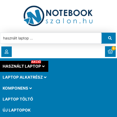
0
AKCIÓ
RENDELÉSEK
HASZNÁLT LAPTOP
LAPTOP ALKATRÉSZ
LETÖLTÉSEK
KOMPONENS
CÍMEK
LAPTOP TÖLTŐ
ÚJ LAPTOPOK
FIÓKADATOK