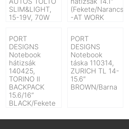
AUTÓS TÖLTŐ
hátizsák 14.1″
SLIM&LIGHT,
(Fekete/Narancss
15-19V, 70W
-AT WORK
PORT
PORT
DESIGNS
DESIGNS
Notebook
Notebook
hátizsák
táska 110314,
140425,
ZURICH TL 14-
TORINO II
15.6″
BACKPACK
BROWN/Barna
15.6/16’’
BLACK/Fekete