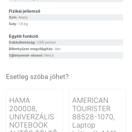
Fizikai jellemző
Szín:
Arany
Súly:
1.6 kg
Egyéb funkció
Dokkolhatóság:
USB porton
Billentyűzet megvilágítás:
Van
Ujjlenyomat-olvasó:
Nincs
Esetleg szóba jöhet?
HAMA
AMERICAN
200008,
TOURISTER
UNIVERZÁLIS
88528-1070,
NOTEBOOK
Laptop