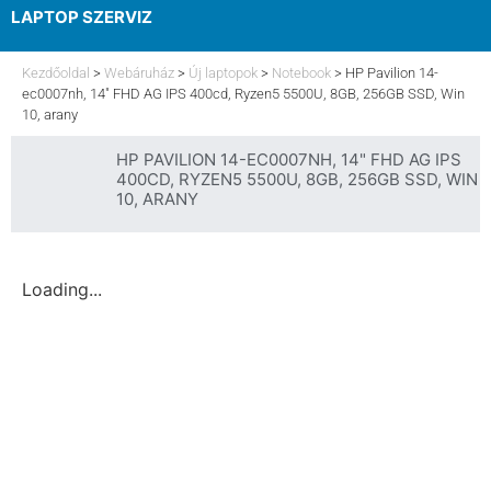
LAPTOP SZERVIZ
ELFELEJTETT JELSZÓ
Kezdőoldal
>
Webáruház
>
Új laptopok
>
Notebook
>
HP Pavilion 14-
ec0007nh, 14″ FHD AG IPS 400cd, Ryzen5 5500U, 8GB, 256GB SSD, Win
10, arany
HP PAVILION 14-EC0007NH, 14" FHD AG IPS
400CD, RYZEN5 5500U, 8GB, 256GB SSD, WIN
10, ARANY
Loading...