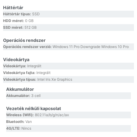
Háttértár
Háttértár típus:
SSD
HDD méret:
0 GB
SSD méret:
512 GB
Operációs rendszer
Operációs rendszer verzió:
Windows 11 Pro Downgrade Windows 10 Pro
Videokártya
Videokártya:
Integrált
Videokártya fajta:
Integrált
Videokártya típus:
Intel Iris Xe Graphics
Akkumulátor
Akkumulátor:
3 cell
Vezeték nélküli kapcsolat
Wireless (Wifi):
802.11a/b/g/n/ac/ax
Bluetooth:
Van
4G/LTE:
Nincs