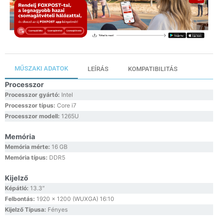
MŰSZAKI ADATOK
LEÍRÁS
KOMPATIBILITÁS
Processzor
Processzor gyártó:
Intel
Processzor típus:
Core i7
Processzor modell:
1265U
Memória
Memória mérte:
16 GB
Memória típus:
DDR5
Kijelző
Képátló:
13.3″
Felbontás:
1920 x 1200 (WUXGA) 16:10
Kijelző Típusa:
Fényes