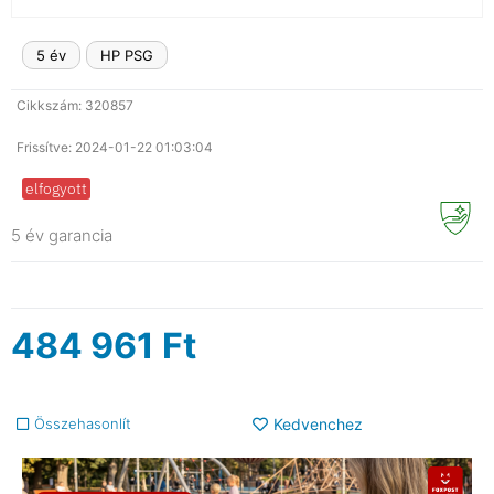
5 év
HP PSG
Cikkszám: 320857
Frissítve: 2024-01-22 01:03:04
elfogyott
5 év garancia
484 961
Ft
Összehasonlít
Kedvenchez