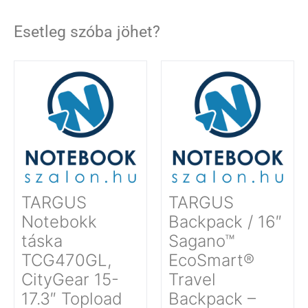
Esetleg szóba jöhet?
TARGUS
TARGUS
Notebokk
Backpack / 16″
táska
Sagano™
TCG470GL,
EcoSmart®
CityGear 15-
Travel
17.3″ Topload
Backpack –