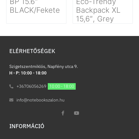
BP 15.6″
Eco-Trendy
BLACK/Fekete
Backpack XL
15,6″, Grey
ELÉRHETŐSÉGEK
Szigetszentmiklós, Napfény utca 9.
H - P: 10:00 - 18:00
+36706056269
10:00 - 18:00
info@notebookszalon.hu
INFORMÁCIÓ​