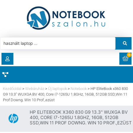
0
RENDELÉSEK
AKCIÓ
HASZNÁLT LAPTOP
Kezdőoldal
>
Webáruház
>
Új laptopok
>
Notebook
>
HP EliteBook x360 830
LETÖLTÉSEK
G9 13.3″ WUXGA BV 400, Core i7-1265U 1.8GHz, 16GB, 512GB SSD,Win 11
Prof Downg. Win 10 Prof.,ezüst
LAPTOP ALKATRÉSZ
CÍMEK
HP ELITEBOOK X360 830 G9 13.3" WUXGA BV
400, CORE I7-1265U 1.8GHZ, 16GB, 512GB
KOMPONENS
SSD,WIN 11 PROF DOWNG. WIN 10 PROF.,EZÜST
FIÓKADATOK