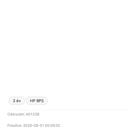
LAPTOP TÖLTŐ
ELFELEJTETT JELSZÓ
ÚJ LAPTOPOK
LAPTOP SZERVIZ
3 év
HP BPS
Cikkszám: 401338
Frissítve: 2026-08-01 00:06:52