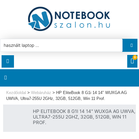
0
RENDELÉSEK
AKCIÓ
HASZNÁLT LAPTOP
Kezdőoldal
>
Webáruház
>
HP EliteBook 8 G1i 14 14″ WUXGA AG
LETÖLTÉSEK
UWVA, Ultra7-255U 2GHz, 32GB, 512GB, Win 11 Prof.
LAPTOP ALKATRÉSZ
HP ELITEBOOK 8 G1I 14 14" WUXGA AG UWVA,
CÍMEK
ULTRA7-255U 2GHZ, 32GB, 512GB, WIN 11
PROF.
KOMPONENS
FIÓKADATOK