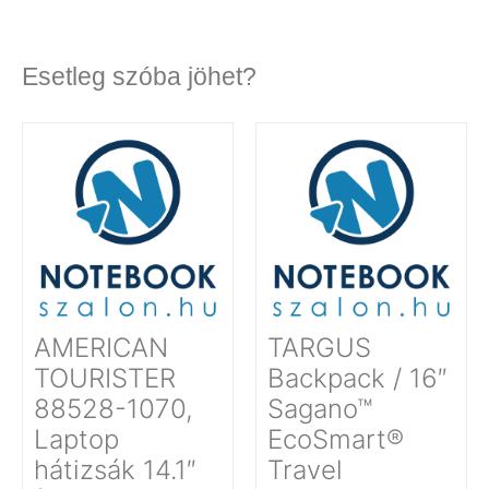
Esetleg szóba jöhet?
AMERICAN
TARGUS
TOURISTER
Backpack / 16″
88528-1070,
Sagano™
Laptop
EcoSmart®
hátizsák 14.1″
Travel