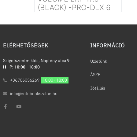
(BLACK) -PRO-DLX 6
ELÉRHETŐSÉGEK
INFORMÁCIÓ​
Szigetszentmiklós, Napfény utca 9.
Üzletünk
H - P: 10:00 - 18:00
ÁSZF
+36706056269
10:00 - 18:00
Jótállás
info@notebookszalon.hu