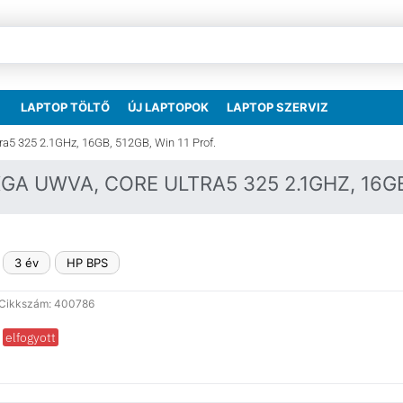
LAPTOP TÖLTŐ
ÚJ LAPTOPOK
LAPTOP SZERVIZ
ra5 325 2.1GHz, 16GB, 512GB, Win 11 Prof.
XGA UWVA, CORE ULTRA5 325 2.1GHZ, 16GB
3 év
HP BPS
Cikkszám: 400786
elfogyott