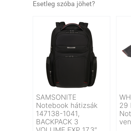
Esetleg szóba jöhet?
SAMSONITE
WH
Notebook hátizsák
29 
147138-1041,
Not
BACKPACK 3
vent
VOLUME EXP 17.3″