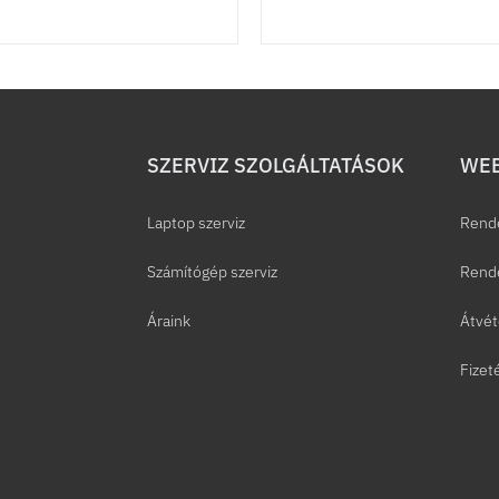
SZERVIZ SZOLGÁLTATÁSOK
WEB
Laptop szerviz
Rend
Számítógép szerviz
Rende
Áraink
Átvét
Fizet