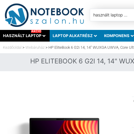
AKCIÓ
HASZNÁLT LAPTOP
LAPTOP ALKATRÉSZ
KOMPONENS
Kezdőoldal
>
Webáruház
>
HP EliteBook 6 G2i 14, 14″ WUXGA UWVA, Core Ult
HP ELITEBOOK 6 G2I 14, 14" WU