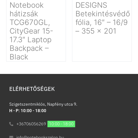
Notebook
DESIGNS
hátizsák
Betekintésvédő
TCG670GL,
fólia, 16″ – 16/9
CityGear 15-
– 355 x 201
17.3″ Laptop
Backpack –
Black
ELÉRHETŐSÉGEK
Szigetszentmiklós, Napfény utca 9.
H - P: 10:00 - 18:00
+36706056269
10:00 - 18:00
info@notebookszalon.hu