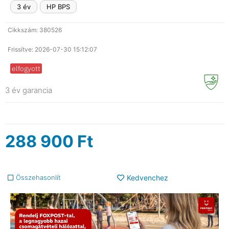
3 év
HP BPS
Cikkszám: 380526
Frissítve: 2026-07-30 15:12:07
elfogyott
3 év garancia
288 900
Ft
Összehasonlít
Kedvenchez