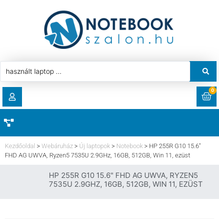
0
RENDELÉSEK
AKCIÓ
HASZNÁLT LAPTOP
Kezdőoldal
>
Webáruház
>
Új laptopok
>
Notebook
>
HP 255R G10 15.6″
LETÖLTÉSEK
FHD AG UWVA, Ryzen5 7535U 2.9GHz, 16GB, 512GB, Win 11, ezüst
LAPTOP ALKATRÉSZ
HP 255R G10 15.6" FHD AG UWVA, RYZEN5
CÍMEK
7535U 2.9GHZ, 16GB, 512GB, WIN 11, EZÜST
KOMPONENS
FIÓKADATOK