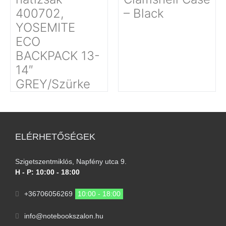
400702,
– Black
YOSEMITE
ECO
BACKPACK 13-
14″
GREY/Szürke
ELÉRHETŐSÉGEK
Szigetszentmiklós, Napfény utca 9.
H - P: 10:00 - 18:00
+36706056269
10:00 - 18:00
info@notebookszalon.hu