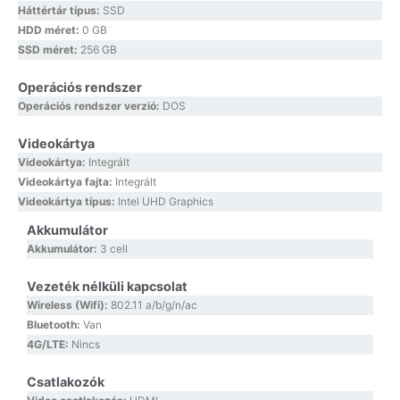
Háttértár típus:
SSD
HDD méret:
0 GB
SSD méret:
256 GB
Operációs rendszer
Operációs rendszer verzió:
DOS
Videokártya
Videokártya:
Integrált
Videokártya fajta:
Integrált
Videokártya típus:
Intel UHD Graphics
Akkumulátor
Akkumulátor:
3 cell
Vezeték nélküli kapcsolat
Wireless (Wifi):
802.11 a/b/g/n/ac
Bluetooth:
Van
4G/LTE:
Nincs
Csatlakozók