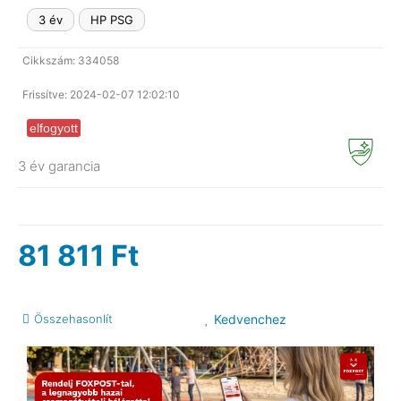
3 év
HP PSG
LAPTOP SZERVIZ
Cikkszám: 334058
Frissítve: 2024-02-07 12:02:10
elfogyott
3 év garancia
81 811
Ft
Összehasonlít
Kedvenchez