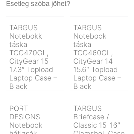
Esetleg szóba jöhet?
TARGUS
TARGUS
Notebokk
Notebook
táska
táska
TCG470GL,
TCG460GL,
CityGear 15-
CityGear 14-
17.3″ Topload
15.6″ Topload
Laptop Case –
Laptop Case –
Black
Black
PORT
TARGUS
DESIGNS
Briefcase /
Notebook
Classic 15-16″
hátizsák
Clamshell Case