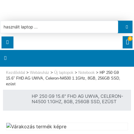
0
RENDELÉSEK
AKCIÓ
HASZNÁLT LAPTOP
Kezdőoldal
>
Webáruház
>
Új laptopok
>
Notebook
>
HP 250 G9
LETÖLTÉSEK
15.6″ FHD AG UWVA, Celeron-N4500 1.1GHz, 8GB, 256GB SSD,
ezüst
LAPTOP ALKATRÉSZ
CÍMEK
HP 250 G9 15.6" FHD AG UWVA, CELERON-
N4500 1.1GHZ, 8GB, 256GB SSD, EZÜST
KOMPONENS
FIÓKADATOK
LAPTOP TÖLTŐ
ELFELEJTETT JELSZÓ
ÚJ LAPTOPOK