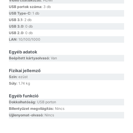
Video csatlakozás:
HDMI
USB portok száma:
3 db
USB Type-C:
1 db
USB 3.1:
2 db
USB 3.0:
0 db
USB 2.0:
0 db
LAN:
10/100/1000
Egyéb adatok
Beépített kártyaolvasó:
Van
Fizikai jellemző
Szín:
ezüst
Súly:
1.74 kg
Egyéb funkció
Dokkolhatóság:
USB porton
Billentyűzet megvilágítás:
Nincs
Ujjlenyomat-olvasó:
Nincs