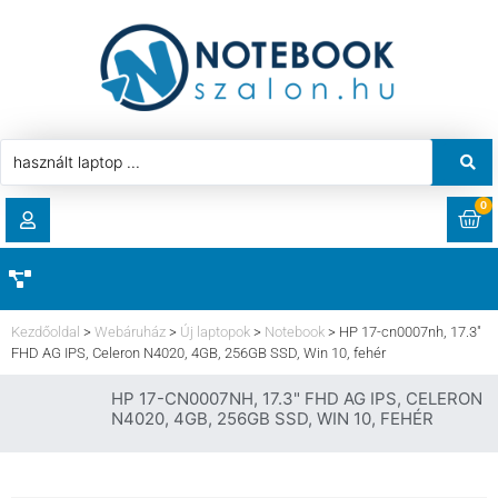
0
RENDELÉSEK
AKCIÓ
HASZNÁLT LAPTOP
Kezdőoldal
>
Webáruház
>
Új laptopok
>
Notebook
>
HP 17-cn0007nh, 17.3″
LETÖLTÉSEK
FHD AG IPS, Celeron N4020, 4GB, 256GB SSD, Win 10, fehér
LAPTOP ALKATRÉSZ
HP 17-CN0007NH, 17.3" FHD AG IPS, CELERON
CÍMEK
N4020, 4GB, 256GB SSD, WIN 10, FEHÉR
KOMPONENS
FIÓKADATOK