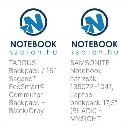
TARGUS
SAMSONITE
Backpack / 16″
Notebook
Sagano™
hátizsák
EcoSmart®
135072-1041,
Commuter
Laptop
Backpack –
backpack 17,3″
Black/Grey
(BLACK) -
MYSIGHT