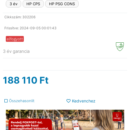
3 év
HP CPS
HP PSG CONS
Cikkszám: 302206
Frissítve: 2024-09-05 00:01:43
elfogyott
3 év garancia
188 110
Ft
Összehasonlít
Kedvenchez