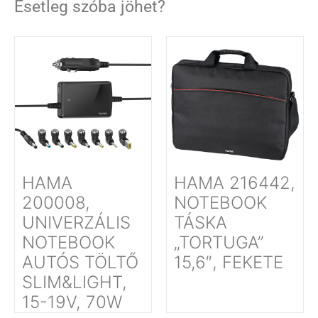
Esetleg szóba jöhet?
HAMA
HAMA 216442,
200008,
NOTEBOOK
UNIVERZÁLIS
TÁSKA
NOTEBOOK
„TORTUGA”
AUTÓS TÖLTŐ
15,6″, FEKETE
SLIM&LIGHT,
15-19V, 70W