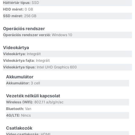
Háttértár típus:
SSD
HDD méret:
0 GB
SSD méret:
256 GB
Operációs rendszer
Operációs rendszer verzió:
Windows 10
Videokártya
Videokártya:
Integrált
Videokártya fajta:
Integrált
Videokártya típus:
Intel UHD Graphics 600
Akkumulátor
Akkumulátor:
3 cell
Vezeték nélküli kapcsolat
Wireless (Wifi):
802.11 a/b/g/n/ac
Bluetooth:
Van
4G/LTE:
Nincs
Csatlakozók
Video csatlakozás:
HDMI