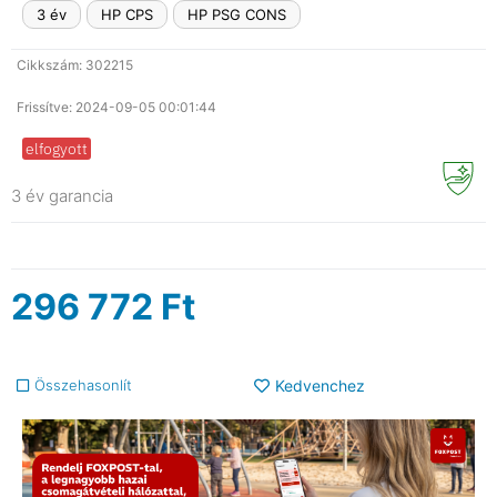
3 év
HP CPS
HP PSG CONS
Cikkszám: 302215
Frissítve: 2024-09-05 00:01:44
elfogyott
3 év garancia
296 772
Ft
Összehasonlít
Kedvenchez