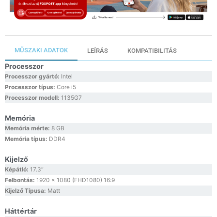
MŰSZAKI ADATOK
LEÍRÁS
KOMPATIBILITÁS
Processzor
Processzor gyártó:
Intel
Processzor típus:
Core i5
Processzor modell:
1135G7
Memória
Memória mérte:
8 GB
Memória típus:
DDR4
Kijelző
Képátló:
17.3″
Felbontás:
1920 x 1080 (FHD1080) 16:9
Kijelző Típusa:
Matt
Háttértár