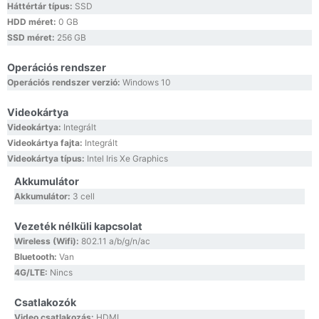
Háttértár típus:
SSD
HDD méret:
0 GB
SSD méret:
256 GB
Operációs rendszer
Operációs rendszer verzió:
Windows 10
Videokártya
Videokártya:
Integrált
Videokártya fajta:
Integrált
Videokártya típus:
Intel Iris Xe Graphics
Akkumulátor
Akkumulátor:
3 cell
Vezeték nélküli kapcsolat
Wireless (Wifi):
802.11 a/b/g/n/ac
Bluetooth:
Van
4G/LTE:
Nincs
Csatlakozók
Video csatlakozás:
HDMI