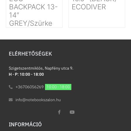
BACKPACK 13-
ECODIVER
14″
GREY/Szürke
ELÉRHETŐSÉGEK
Szigetszentmiklós, Napfény utca 9.
H - P: 10:00 - 18:00
+36706056269
10:00 - 18:00
info@notebookszalon.hu
INFORMÁCIÓ​