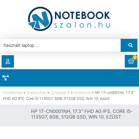
0
RENDELÉSEK
AKCIÓ
HASZNÁLT LAPTOP
Kezdőoldal
>
Webáruház
>
Új laptopok
>
Notebook
>
HP 17-cn0001nh, 17.3″
LETÖLTÉSEK
FHD AG IPS, Core i5-1135G7, 8GB, 512GB SSD, Win 10, ezüst
LAPTOP ALKATRÉSZ
HP 17-CN0001NH, 17.3" FHD AG IPS, CORE I5-
CÍMEK
1135G7, 8GB, 512GB SSD, WIN 10, EZÜST
KOMPONENS
FIÓKADATOK