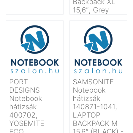
Backpack XL
15,6″, Grey
PORT
SAMSONITE
DESIGNS
Notebook
Notebook
hátizsák
hátizsák
140871-1041,
400702,
LAPTOP
YOSEMITE
BACKPACK M
ECO
15.6″ (BLACK) -