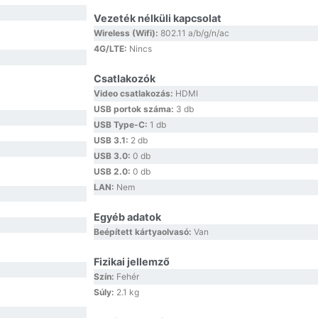
Vezeték nélküli kapcsolat
Wireless (Wifi):
802.11 a/b/g/n/ac
4G/LTE:
Nincs
Csatlakozók
Video csatlakozás:
HDMI
USB portok száma:
3 db
USB Type-C:
1 db
USB 3.1:
2 db
USB 3.0:
0 db
USB 2.0:
0 db
LAN:
Nem
Egyéb adatok
Beépített kártyaolvasó:
Van
Fizikai jellemző
Szín:
Fehér
Súly:
2.1 kg