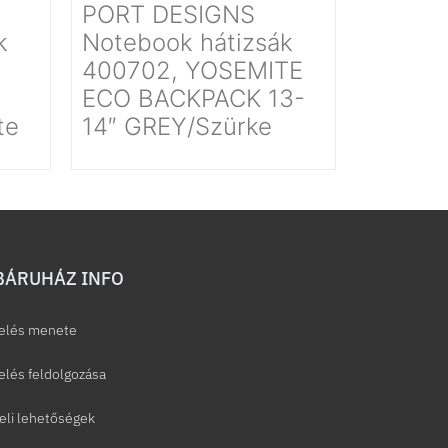
PORT DESIGNS
k
Notebook hátizsák
400702, YOSEMITE
ECO BACKPACK 13-
te
14″ GREY/Szürke
ÁRUHÁZ INFO
elés menete
lés feldolgozása
eli lehetőségek