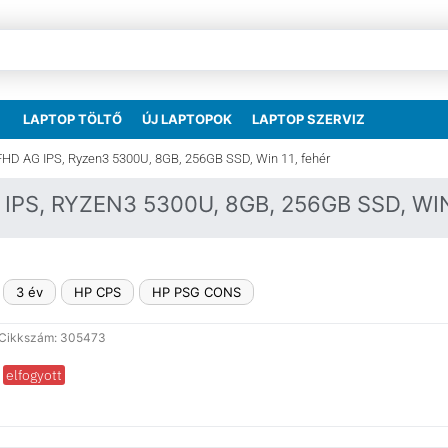
LAPTOP TÖLTŐ
ÚJ LAPTOPOK
LAPTOP SZERVIZ
FHD AG IPS, Ryzen3 5300U, 8GB, 256GB SSD, Win 11, fehér
 IPS, RYZEN3 5300U, 8GB, 256GB SSD, WIN
3 év
HP CPS
HP PSG CONS
Cikkszám: 305473
elfogyott