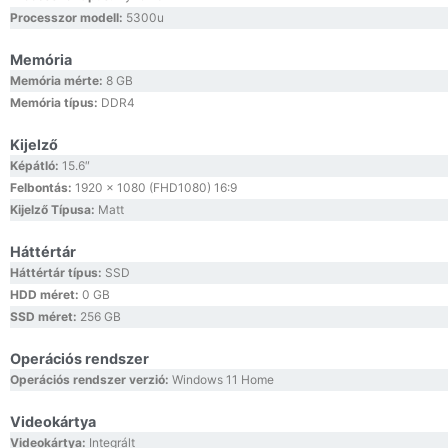
Processzor modell:
5300u
Memória
Memória mérte:
8 GB
Memória típus:
DDR4
Kijelző
Képátló:
15.6″
Felbontás:
1920 x 1080 (FHD1080) 16:9
Kijelző Típusa:
Matt
Háttértár
Háttértár típus:
SSD
HDD méret:
0 GB
SSD méret:
256 GB
Operációs rendszer
Operációs rendszer verzió:
Windows 11 Home
Videokártya
Videokártya:
Integrált