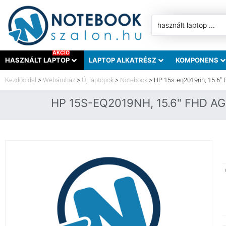
AKCIÓ
HASZNÁLT LAPTOP
LAPTOP ALKATRÉSZ
KOMPONENS
Kezdőoldal
>
Webáruház
>
Új laptopok
>
Notebook
>
HP 15s-eq2019nh, 15.6″ 
HP 15S-EQ2019NH, 15.6" FHD AG