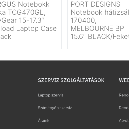
RGUS Notebokk
PORT DESIGNS
ka TCG470GL,
Notebook hátizsá
yGear 15-17.3″
170400,
load Laptop Case
MELBOURNE BP
lack
15.6″ BLACK/Feke
SZERVIZ SZOLGÁLTATÁSOK
WEB
Laptop szerviz
Rend
Számítógép szerviz
Rende
Áraink
Átvét