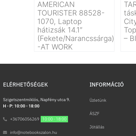
AMERICAN
TA
TOURISTER 88528-
tás
1070, Laptop
Cit
hátizsák 14.1″
Top
(Fekete/Narancssárga)
– B
-AT WORK
ELÉRHETŐSÉGEK
INFORMÁCIÓ​
Szigetszentmiklós, Napfény utca 9.
Üzletünk
H - P: 10:00 - 18:00
ÁSZF
+36706056269
10:00 - 18:00
Jótállás
info@notebookszalon.hu