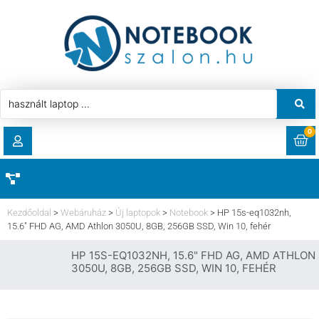
0
RENDELÉSEK
AKCIÓ
HASZNÁLT LAPTOP
Kezdőoldal
>
Webáruház
>
Új laptopok
>
Notebook
>
HP 15s-eq1032nh,
LETÖLTÉSEK
15.6″ FHD AG, AMD Athlon 3050U, 8GB, 256GB SSD, Win 10, fehér
LAPTOP ALKATRÉSZ
HP 15S-EQ1032NH, 15.6" FHD AG, AMD ATHLON
CÍMEK
3050U, 8GB, 256GB SSD, WIN 10, FEHÉR
KOMPONENS
FIÓKADATOK