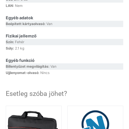
LAN:
Nem
Egyéb adatok
Beépített kártyaolvasó:
Van
Fizikai jellemző
Szín:
Fehér
Súly:
2.1 kg
Egyéb funkció
Billentyűzet megvilágítás:
Van
Ujjlenyomat-olvasó:
Nincs
Esetleg szóba jöhet?