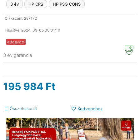
3 év
HP CPS
HP PSG CONS
Cikkszám: 287172
Frissítve: 2024-09-05 00:01:10
elfogyott
3 év garancia
195 984
Ft
Összehasonlít
Kedvenchez