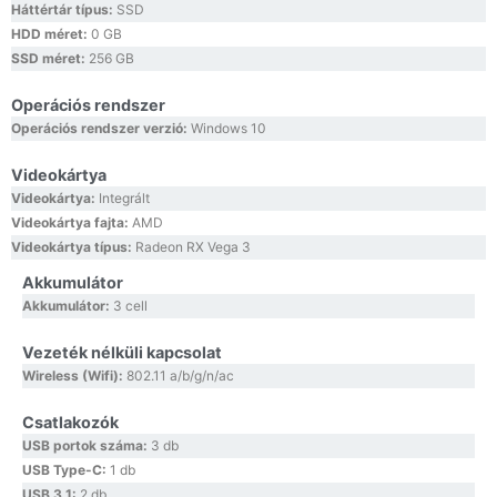
Háttértár típus:
SSD
HDD méret:
0 GB
SSD méret:
256 GB
Operációs rendszer
Operációs rendszer verzió:
Windows 10
Videokártya
Videokártya:
Integrált
Videokártya fajta:
AMD
Videokártya típus:
Radeon RX Vega 3
Akkumulátor
Akkumulátor:
3 cell
Vezeték nélküli kapcsolat
Wireless (Wifi):
802.11 a/b/g/n/ac
Csatlakozók
USB portok száma:
3 db
USB Type-C:
1 db
USB 3.1:
2 db