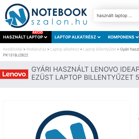
AKCIÓ
HASZNÁLT LAPTOP
LAPTOP ALKATRÉSZ
KOMPONENS
Kezdőoldal
>
Webáruház
>
Laptop alkatrész
>
Laptop billentyűzet
>
Gyári hasz
PK131BJ2B22
GYÁRI HASZNÁLT LENOVO IDEAPA
EZÜST LAPTOP BILLENTYŰZET 