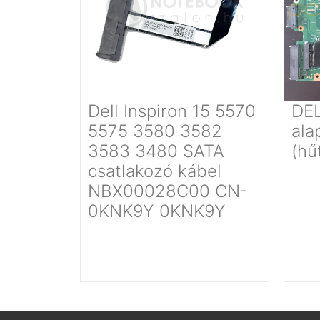
Dell Inspiron 15 5570
DEL
5575 3580 3582
ala
3583 3480 SATA
(hű
csatlakozó kábel
NBX00028C00 CN-
0KNK9Y 0KNK9Y