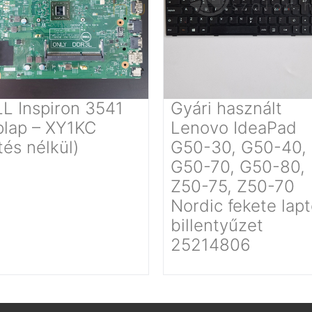
L Inspiron 3541
Gyári használt
plap – XY1KC
Lenovo IdeaPad
tés nélkül)
G50-30, G50-40,
G50-70, G50-80,
Z50-75, Z50-70
Nordic fekete lap
billentyűzet
25214806