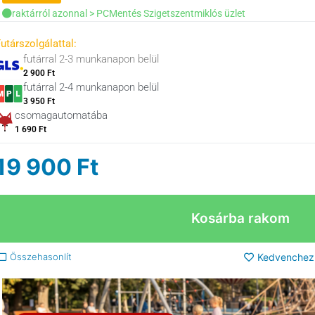
raktárról azonnal > PCMentés Szigetszentmiklós üzlet
utárszolgálattal:
futárral 2-3 munkanapon belül
2 900 Ft
futárral 2-4 munkanapon belül
3 950 Ft
csomagautomatába
1 690 Ft
19 900
Ft
Kosárba rakom
Összehasonlít
Kedvenchez