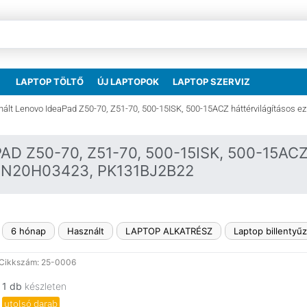
LAPTOP TÖLTŐ
ÚJ LAPTOPOK
LAPTOP SZERVIZ
nált Lenovo IdeaPad Z50-70, Z51-70, 500-15ISK, 500-15ACZ háttérvilágításos ez
D Z50-70, Z51-70, 500-15ISK, 500-15A
5N20H03423, PK131BJ2B22
6 hónap
Használt
LAPTOP ALKATRÉSZ
Laptop billentyű
Cikkszám: 25-0006
1 db
készleten
utolsó darab