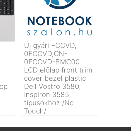
Új gyári FCCVD,
0FCCVD,CN-
0FCCVD-BMC00
LCD előlap front trim
cover bezel plastic
top
Dell Vostro 3580,
Inspiron 3585
típusokhoz /No
Touch/