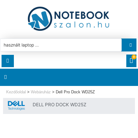
0
RENDELÉSEK
AKCIÓ
HASZNÁLT LAPTOP
Kezdőoldal
>
Webáruház
>
Dell Pro Dock WD25Z
LETÖLTÉSEK
DELL PRO DOCK WD25Z
LAPTOP ALKATRÉSZ
CÍMEK
KOMPONENS
FIÓKADATOK