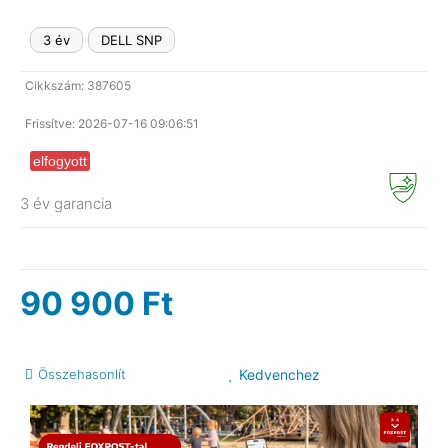
3 év
DELL SNP
Cikkszám: 387605
Frissítve: 2026-07-16 09:06:51
elfogyott
3 év garancia
90 900
Ft
Összehasonlít
Kedvenchez