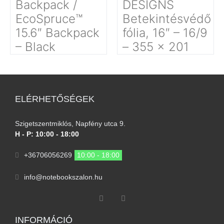
Backpack /
DESIGNS
EcoSpruce™
Betekintésvédő
15.6″ Backpack
fólia, 16″ – 16/9
– Black
– 355 x 201
ELÉRHETŐSÉGEK
Szigetszentmiklós, Napfény utca 9.
H - P: 10:00 - 18:00
+36706056269
10:00 - 18:00
info@notebookszalon.hu
INFORMÁCIÓ​