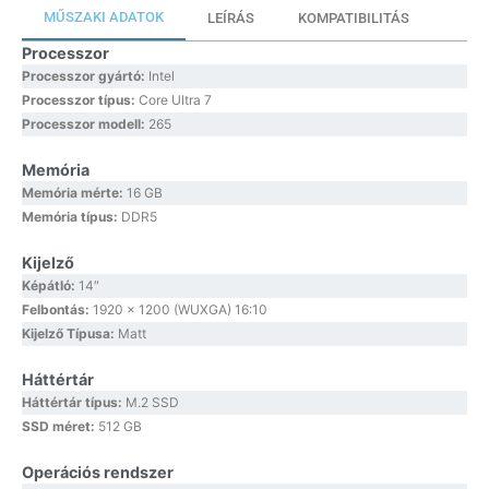
MŰSZAKI ADATOK
LEÍRÁS
KOMPATIBILITÁS
Processzor
Processzor gyártó:
Intel
Processzor típus:
Core Ultra 7
Processzor modell:
265
Memória
Memória mérte:
16 GB
Memória típus:
DDR5
Kijelző
Képátló:
14″
Felbontás:
1920 x 1200 (WUXGA) 16:10
Kijelző Típusa:
Matt
Háttértár
Háttértár típus:
M.2 SSD
SSD méret:
512 GB
Operációs rendszer