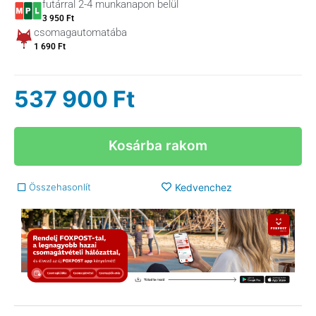
futárral 2-4 munkanapon belül
3 950 Ft
csomagautomatába
1 690 Ft
537 900
Ft
Kosárba rakom
Összehasonlít
Kedvenchez