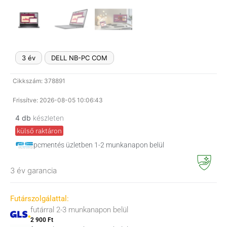
3 év
DELL NB-PC COM
Cikkszám: 378891
Frissítve: 2026-08-05 10:06:43
4 db
készleten
külső raktáron
pcmentés üzletben 1-2 munkanapon belül
3 év garancia
Futárszolgálattal:
futárral 2-3 munkanapon belül
2 900 Ft