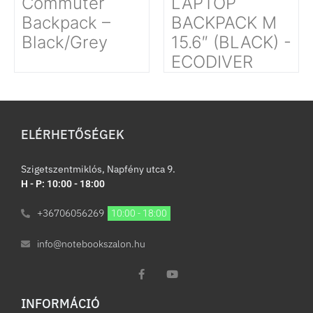
Commuter
LAPTOP
Backpack –
BACKPACK M
Black/Grey
15.6″ (BLACK) -
ECODIVER
ELÉRHETŐSÉGEK
Szigetszentmiklós, Napfény utca 9.
H - P: 10:00 - 18:00
+36706056269
10:00 - 18:00
info@notebookszalon.hu
INFORMÁCIÓ​