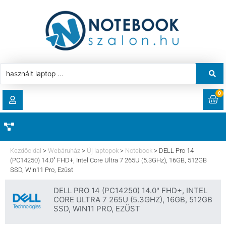
0
RENDELÉSEK
AKCIÓ
HASZNÁLT LAPTOP
Kezdőoldal
>
Webáruház
>
Új laptopok
>
Notebook
>
DELL Pro 14
LETÖLTÉSEK
(PC14250) 14.0″ FHD+, Intel Core Ultra 7 265U (5.3GHz), 16GB, 512GB
SSD, Win11 Pro, Ezüst
LAPTOP ALKATRÉSZ
CÍMEK
DELL PRO 14 (PC14250) 14.0" FHD+, INTEL
CORE ULTRA 7 265U (5.3GHZ), 16GB, 512GB
KOMPONENS
SSD, WIN11 PRO, EZÜST
FIÓKADATOK