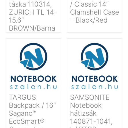
táska 110314,
/ Classic 14″
ZURICH TL 14-
Clamshell Case
15.6″
– Black/Red
BROWN/Barna
TARGUS
SAMSONITE
Backpack / 16″
Notebook
Sagano™
hátizsák
EcoSmart®
140871-1041,