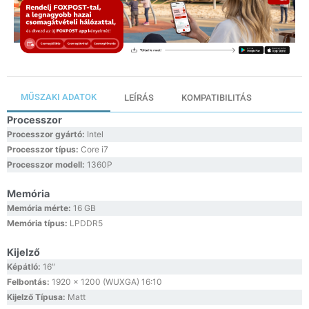
MŰSZAKI ADATOK
LEÍRÁS
KOMPATIBILITÁS
Processzor
Processzor gyártó:
Intel
Processzor típus:
Core i7
Processzor modell:
1360P
Memória
Memória mérte:
16 GB
Memória típus:
LPDDR5
Kijelző
Képátló:
16″
Felbontás:
1920 x 1200 (WUXGA) 16:10
Kijelző Típusa:
Matt