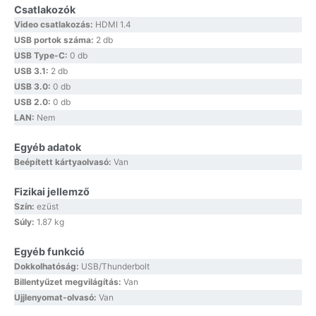
Csatlakozók
Video csatlakozás:
HDMI 1.4
USB portok száma:
2 db
USB Type-C:
0 db
USB 3.1:
2 db
USB 3.0:
0 db
USB 2.0:
0 db
LAN:
Nem
Egyéb adatok
Beépített kártyaolvasó:
Van
Fizikai jellemző
Szín:
ezüst
Súly:
1.87 kg
Egyéb funkció
Dokkolhatóság:
USB/Thunderbolt
Billentyűzet megvilágítás:
Van
Ujjlenyomat-olvasó:
Van