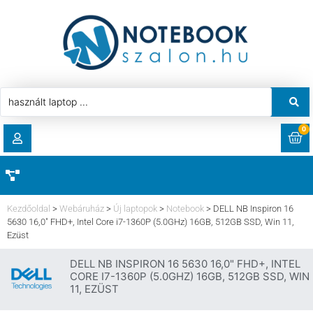
0
RENDELÉSEK
AKCIÓ
HASZNÁLT LAPTOP
Kezdőoldal
>
Webáruház
>
Új laptopok
>
Notebook
>
DELL NB Inspiron 16
LETÖLTÉSEK
5630 16,0″ FHD+, Intel Core i7-1360P (5.0GHz) 16GB, 512GB SSD, Win 11,
Ezüst
LAPTOP ALKATRÉSZ
CÍMEK
DELL NB INSPIRON 16 5630 16,0" FHD+, INTEL
CORE I7-1360P (5.0GHZ) 16GB, 512GB SSD, WIN
KOMPONENS
11, EZÜST
FIÓKADATOK