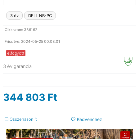
3 év
DELL NB-PC
Cikkszám: 336162
Frissítve: 2024-05-25 00:03:01
elfogyott
3 év garancia
344 803
Ft
Összehasonlít
Kedvenchez