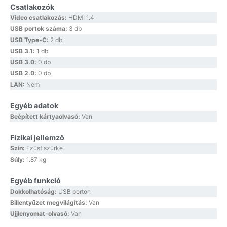
Csatlakozók
Video csatlakozás:
HDMI 1.4
USB portok száma:
3 db
USB Type-C:
2 db
USB 3.1:
1 db
USB 3.0:
0 db
USB 2.0:
0 db
LAN:
Nem
Egyéb adatok
Beépített kártyaolvasó:
Van
Fizikai jellemző
Szín:
Ezüst szürke
Súly:
1.87 kg
Egyéb funkció
Dokkolhatóság:
USB porton
Billentyűzet megvilágítás:
Van
Ujjlenyomat-olvasó:
Van