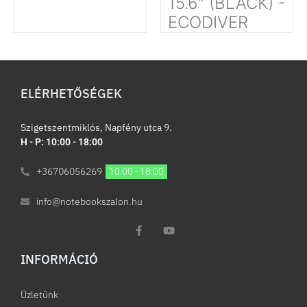
15.6″ (BLACK) -
ECODIVER
ELÉRHETŐSÉGEK
Szigetszentmiklós, Napfény utca 9.
H - P: 10:00 - 18:00
+36706056269
10:00 - 18:00
info@notebookszalon.hu
INFORMÁCIÓ​
Üzletünk