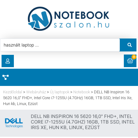
0
RENDELÉSEK
AKCIÓ
HASZNÁLT LAPTOP
Kezdőoldal
>
Webáruház
>
Új laptopok
>
Notebook
>
DELL NB Inspiron 16
LETÖLTÉSEK
5620 16,0″ FHD+, Intel Core i7-1255U (4.7GHz) 16GB, 1TB SSD, Intel Iris Xe,
Hun kb, Linux, Ezüst
LAPTOP ALKATRÉSZ
CÍMEK
DELL NB INSPIRON 16 5620 16,0" FHD+, INTEL
CORE I7-1255U (4.7GHZ) 16GB, 1TB SSD, INTEL
KOMPONENS
IRIS XE, HUN KB, LINUX, EZÜST
FIÓKADATOK