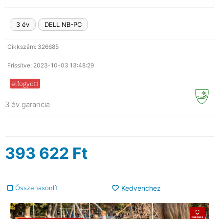
3 év
DELL NB-PC
Cikkszám: 326685
Frissítve: 2023-10-03 13:48:29
elfogyott
3 év garancia
393 622
Ft
Összehasonlít
Kedvenchez