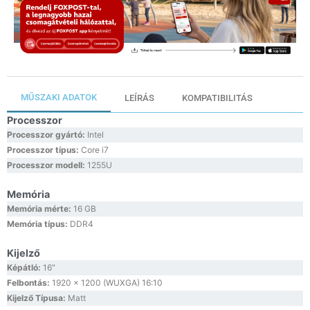
MŰSZAKI ADATOK
LEÍRÁS
KOMPATIBILITÁS
Processzor
Processzor gyártó:
Intel
Processzor típus:
Core i7
Processzor modell:
1255U
Memória
Memória mérte:
16 GB
Memória típus:
DDR4
Kijelző
Képátló:
16″
Felbontás:
1920 x 1200 (WUXGA) 16:10
Kijelző Típusa:
Matt