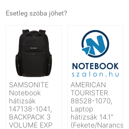
Esetleg szóba jöhet?
SAMSONITE
AMERICAN
Notebook
TOURISTER
hátizsák
88528-1070,
147138-1041,
Laptop
BACKPACK 3
hátizsák 14.1″
VOLUME EXP
(Fekete/Narancss