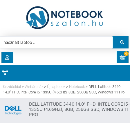
0
RENDELÉSEK
AKCIÓ
HASZNÁLT LAPTOP
Kezdőoldal
>
Webáruház
>
Új laptopok
>
Notebook
>
DELL Latitude 3440
LETÖLTÉSEK
14.0″ FHD, Intel Core i5-1335U (4.6GHz), 8GB, 256GB SSD, Windows 11 Pro
LAPTOP ALKATRÉSZ
DELL LATITUDE 3440 14.0" FHD, INTEL CORE I5-
CÍMEK
1335U (4.6GHZ), 8GB, 256GB SSD, WINDOWS 11
PRO
KOMPONENS
FIÓKADATOK