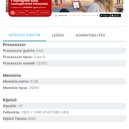
MŰSZAKI ADATOK
LEÍRÁS
KOMPATIBILITÁS
Processzor
Processzor gyártó:
Intel
Processzor típus:
Core i5
Processzor modell:
1335U
Memória
Memória mérte:
8 GB
Memória típus:
DDR4
Kijelző
Képátló:
14″
Felbontás:
1920 x 1080 (FHD1080) 16:9
Kijelző Típusa:
Matt