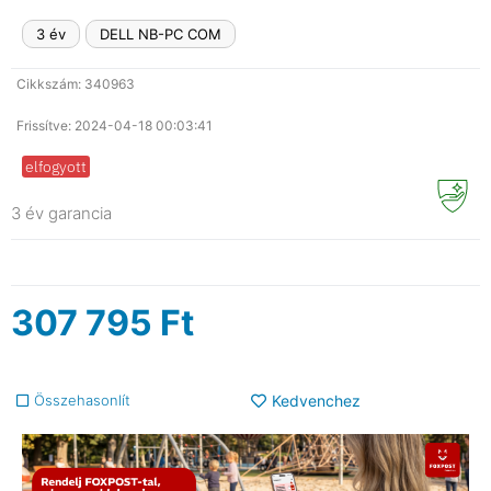
3 év
DELL NB-PC COM
Cikkszám: 340963
Frissítve: 2024-04-18 00:03:41
elfogyott
3 év garancia
307 795
Ft
Összehasonlít
Kedvenchez