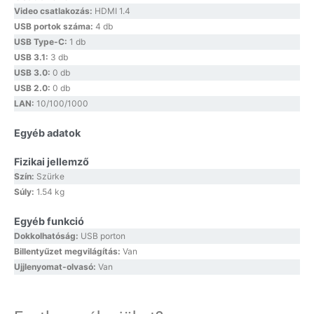
Video csatlakozás:
HDMI 1.4
USB portok száma:
4 db
USB Type-C:
1 db
USB 3.1:
3 db
USB 3.0:
0 db
USB 2.0:
0 db
LAN:
10/100/1000
Egyéb adatok
Fizikai jellemző
Szín:
Szürke
Súly:
1.54 kg
Egyéb funkció
Dokkolhatóság:
USB porton
Billentyűzet megvilágítás:
Van
Ujjlenyomat-olvasó:
Van