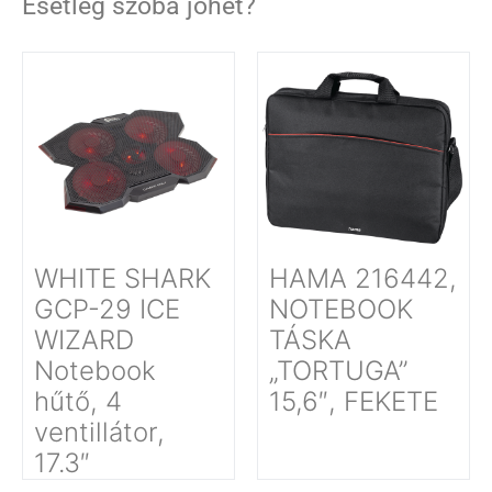
Esetleg szóba jöhet?
WHITE SHARK
HAMA 216442,
GCP-29 ICE
NOTEBOOK
WIZARD
TÁSKA
Notebook
„TORTUGA”
hűtő, 4
15,6″, FEKETE
ventillátor,
17.3″