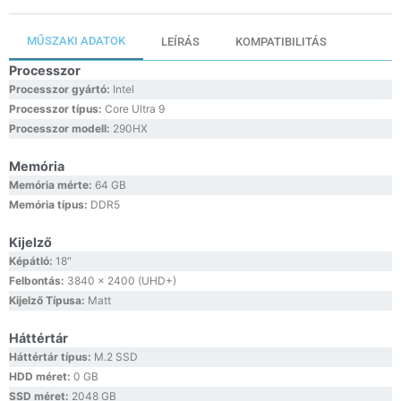
MŰSZAKI ADATOK
LEÍRÁS
KOMPATIBILITÁS
Processzor
Processzor gyártó:
Intel
Processzor típus:
Core Ultra 9
Processzor modell:
290HX
Memória
Memória mérte:
64 GB
Memória típus:
DDR5
Kijelző
Képátló:
18″
Felbontás:
3840 x 2400 (UHD+)
Kijelző Típusa:
Matt
Háttértár
Háttértár típus:
M.2 SSD
HDD méret:
0 GB
SSD méret:
2048 GB