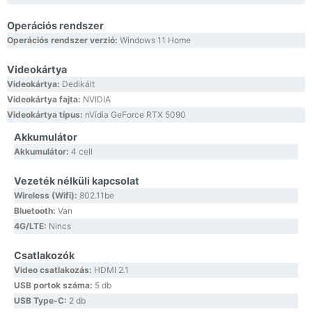
Operációs rendszer
Operációs rendszer verzió:
Windows 11 Home
Videokártya
Videokártya:
Dedikált
Videokártya fajta:
NVIDIA
Videokártya típus:
nVidia GeForce RTX 5090
Akkumulátor
Akkumulátor:
4 cell
Vezeték nélküli kapcsolat
Wireless (Wifi):
802.11be
Bluetooth:
Van
4G/LTE:
Nincs
Csatlakozók
Video csatlakozás:
HDMI 2.1
USB portok száma:
5 db
USB Type-C:
2 db