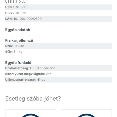
USB 3.1:
0 db
USB 3.0:
0 db
USB 2.0:
0 db
LAN:
10/100/1000/2500
Egyéb adatok
Fizikai jellemző
Szín:
Szürke
Súly:
3.1 kg
Egyéb funkció
Dokkolhatóság:
USB/Thunderbolt
Billentyűzet megvilágítás:
Van
Ujjlenyomat-olvasó:
Nincs
Esetleg szóba jöhet?