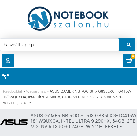
0
RENDELÉSEK
AKCIÓ
HASZNÁLT LAPTOP
Kezdőoldal
>
Webáruház
>
ASUS GAMER NB ROG Strix G835LXG-TQ415W
LETÖLTÉSEK
18″ WQUXGA, Intel Ultra 9 290HX, 64GB, 2TB M.2, NV RTX 5090 24GB,
WIN11H, Fekete
LAPTOP ALKATRÉSZ
CÍMEK
ASUS GAMER NB ROG STRIX G835LXG-TQ415W
18" WQUXGA, INTEL ULTRA 9 290HX, 64GB, 2TB
KOMPONENS
M.2, NV RTX 5090 24GB, WIN11H, FEKETE
FIÓKADATOK