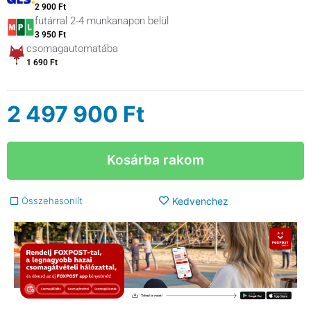
2 900 Ft
futárral 2-4 munkanapon belül
3 950 Ft
csomagautomatába
1 690 Ft
2 497 900
Ft
Kosárba rakom
Összehasonlít
Kedvenchez