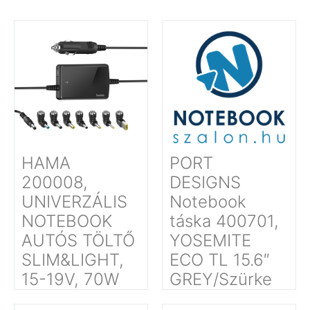
HAMA
PORT
200008,
DESIGNS
UNIVERZÁLIS
Notebook
NOTEBOOK
táska 400701,
AUTÓS TÖLTŐ
YOSEMITE
SLIM&LIGHT,
ECO TL 15.6″
15-19V, 70W
GREY/Szürke