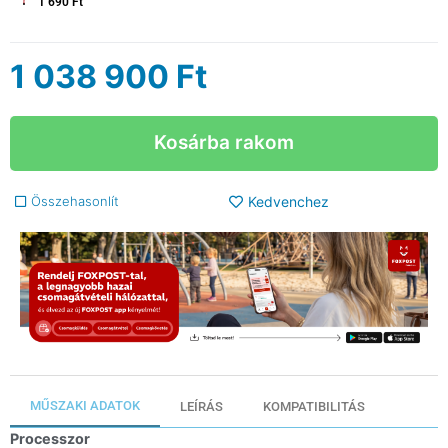
1 690 Ft
1 038 900
Ft
Kosárba rakom
Összehasonlít
Kedvenchez
MŰSZAKI ADATOK
LEÍRÁS
KOMPATIBILITÁS
Processzor