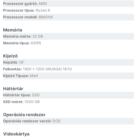
Processzor gyártó:
AMD
Processzor típus:
Ryzen 9
Processzor modell:
8940HX
Memória
Memória mérte:
32 GB
Memória típus:
DDR5
Kijelző
Képátló:
16″
Felbontás:
1920 x 1200 (WUXGA) 16:10
Kijelző Típusa:
Matt
Háttértár
Háttértár típus:
SSD
SSD méret:
1000 GB
Operációs rendszer
Operációs rendszer verzió:
DOS
Videokártya