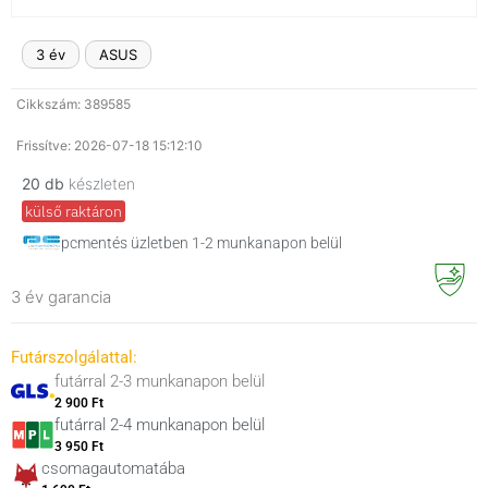
3 év
ASUS
Cikkszám: 389585
Frissítve: 2026-07-18 15:12:10
20 db
készleten
külső raktáron
pcmentés üzletben 1-2 munkanapon belül
3 év garancia
Futárszolgálattal:
futárral 2-3 munkanapon belül
2 900 Ft
futárral 2-4 munkanapon belül
3 950 Ft
csomagautomatába