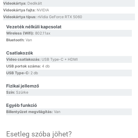
Videokártya:
Dedikált
Videokártya fajta:
NVIDIA
Videokártya típus:
nVidia GeForce RTX 5060
Vezeték nélküli kapcsolat
Wireless (Wifi):
802.11ax
Bluetooth:
Van
Csatlakozók
Video csatlakozás:
USB Type-C + HDMI
USB portok száma:
4 db
USB Type-C:
2 db
Fizikai jellemző
Szín:
Szürke
Egyéb funkció
Billentyűzet megvilágítás:
Van
Esetleg szóba jöhet?