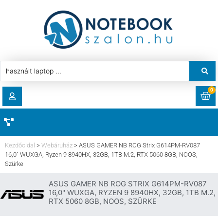
0
RENDELÉSEK
AKCIÓ
HASZNÁLT LAPTOP
Kezdőoldal
>
Webáruház
>
ASUS GAMER NB ROG Strix G614PM-RV087
LETÖLTÉSEK
16,0″ WUXGA, Ryzen 9 8940HX, 32GB, 1TB M.2, RTX 5060 8GB, NOOS,
Szürke
LAPTOP ALKATRÉSZ
CÍMEK
ASUS GAMER NB ROG STRIX G614PM-RV087
16,0" WUXGA, RYZEN 9 8940HX, 32GB, 1TB M.2,
KOMPONENS
RTX 5060 8GB, NOOS, SZÜRKE
FIÓKADATOK