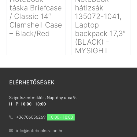
táska Briefcase
hátizsák
/ Classic 14″
135072-1041,
Clamshell Case
Laptop
– Black/Red
backpack 17,3″
(BLACK) -
MYSIGHT
ELÉRHETŐSÉGEK
Szigetszentmiklós, Napfény utca 9.
H - P: 10:00 - 18:00
+36706056269
10:00 - 18:00
info@notebookszalon.hu