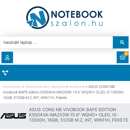
0
RENDELÉSEK
AKCIÓ
HASZNÁLT LAPTOP
Kezdőoldal
>
Webáruház
>
Új laptopok
>
Notebook
>
ASUS CONS NB
LETÖLTÉSEK
Vivobook BAPE edition K5504VA-MA253W 15.6″ WQHD+ OLED, i5-13500H,
16GB, 512GB M.2, INT, WIN11H, Fekete
LAPTOP ALKATRÉSZ
CÍMEK
ASUS CONS NB VIVOBOOK BAPE EDITION
K5504VA-MA253W 15.6" WQHD+ OLED, I5-
KOMPONENS
13500H, 16GB, 512GB M.2, INT, WIN11H, FEKETE
FIÓKADATOK