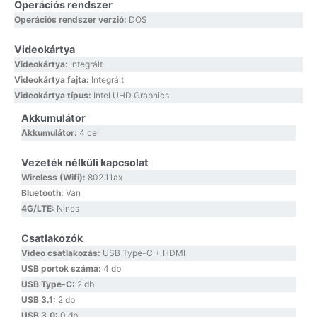
Operációs rendszer
Operációs rendszer verzió:
DOS
Videokártya
Videokártya:
Integrált
Videokártya fajta:
Integrált
Videokártya típus:
Intel UHD Graphics
Akkumulátor
Akkumulátor:
4 cell
Vezeték nélküli kapcsolat
Wireless (Wifi):
802.11ax
Bluetooth:
Van
4G/LTE:
Nincs
Csatlakozók
Video csatlakozás:
USB Type-C + HDMI
USB portok száma:
4 db
USB Type-C:
2 db
USB 3.1:
2 db
USB 3.0:
0 db