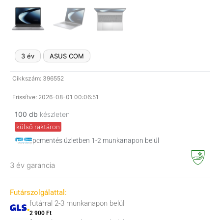
3 év
ASUS COM
Cikkszám: 396552
Frissítve: 2026-08-01 00:06:51
100 db
készleten
külső raktáron
pcmentés üzletben 1-2 munkanapon belül
3 év garancia
Futárszolgálattal:
futárral 2-3 munkanapon belül
2 900 Ft