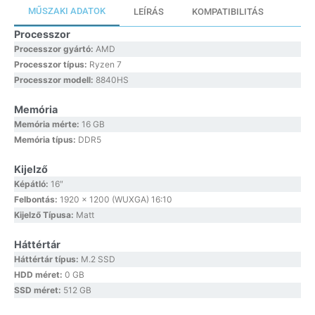
MŰSZAKI ADATOK
LEÍRÁS
KOMPATIBILITÁS
Processzor
Processzor gyártó:
AMD
Processzor típus:
Ryzen 7
Processzor modell:
8840HS
Memória
Memória mérte:
16 GB
Memória típus:
DDR5
Kijelző
Képátló:
16″
Felbontás:
1920 x 1200 (WUXGA) 16:10
Kijelző Típusa:
Matt
Háttértár
Háttértár típus:
M.2 SSD
HDD méret:
0 GB
SSD méret:
512 GB