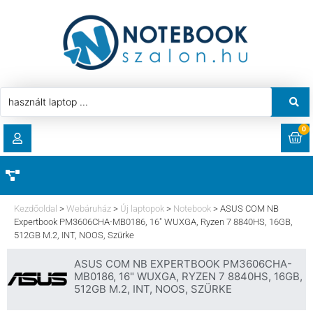
0
RENDELÉSEK
AKCIÓ
HASZNÁLT LAPTOP
Kezdőoldal
>
Webáruház
>
Új laptopok
>
Notebook
>
ASUS COM NB
LETÖLTÉSEK
Expertbook PM3606CHA-MB0186, 16″ WUXGA, Ryzen 7 8840HS, 16GB,
512GB M.2, INT, NOOS, Szürke
LAPTOP ALKATRÉSZ
CÍMEK
ASUS COM NB EXPERTBOOK PM3606CHA-
MB0186, 16" WUXGA, RYZEN 7 8840HS, 16GB,
KOMPONENS
512GB M.2, INT, NOOS, SZÜRKE
FIÓKADATOK