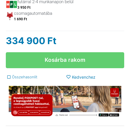
futárral 2-4 munkanapon belül
3 950 Ft
csomagautomatába
1 690 Ft
334 900
Ft
Kosárba rakom
Összehasonlít
Kedvenchez